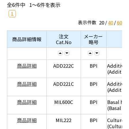
全6件中
1～6件を表示
1
20
40
60
表示件数
注文
メーカー
商品詳細情報
Cat.No
略号
商品詳細
ADD222C
BPI
Additive
(Additive
商品詳細
ADD221C
BPI
Additive
(Additiv
商品詳細
MIL600C
BPI
Basal hep
(Basal he
商品詳細
MIL222
BPI
Culture 
(Culture