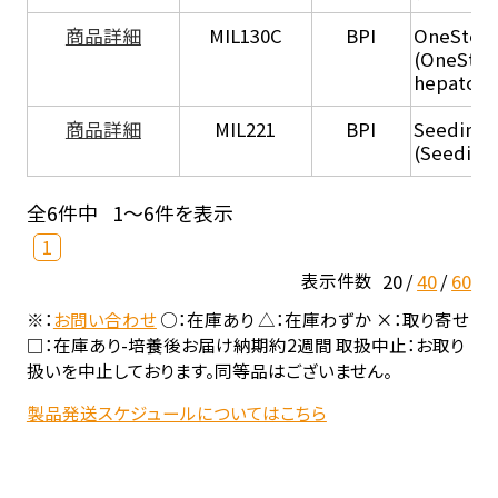
商品詳細
MIL130C
BPI
OneStep 
(OneStep
hepatocy
商品詳細
MIL221
BPI
Seeding
(Seeding
全6件中
1～6件を表示
1
20
40
60
表示件数
※：
お問い合わせ
○：在庫あり △：在庫わずか ×：取り寄せ
□：在庫あり-培養後お届け納期約2週間 取扱中止：お取り
扱いを中止しております。同等品はございません。
製品発送スケジュールについてはこちら