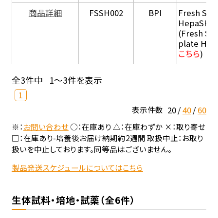
商品詳細
FSSH002
BPI
Fresh Sus
HepaSH®
(Fresh Su
plate He
こちら
)
全3件中
1～3件を表示
1
20
40
60
表示件数
※：
お問い合わせ
○：在庫あり △：在庫わずか ×：取り寄せ
□：在庫あり-培養後お届け納期約2週間 取扱中止：お取り
扱いを中止しております。同等品はございません。
製品発送スケジュールについてはこちら
生体試料・培地・試薬（全6件）