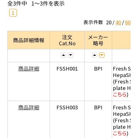
全3件中
1～3件を表示
1
20
40
60
表示件数
注文
メーカー
商品詳細情報
Cat.No
略号
商品詳細
FSSH001
BPI
Fresh Sus
HepaSH®
(Fresh Su
plate He
こちら
)
商品詳細
FSSH003
BPI
Fresh Sus
HepaSH®
(Fresh Su
plate He
こちら
)