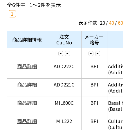
全6件中
1～6件を表示
1
20
40
60
表示件数
注文
メーカー
商品詳細情報
Cat.No
略号
商品詳細
ADD222C
BPI
Additive
(Additive
商品詳細
ADD221C
BPI
Additive
(Additiv
商品詳細
MIL600C
BPI
Basal hep
(Basal he
商品詳細
MIL222
BPI
Culture 
(Culture