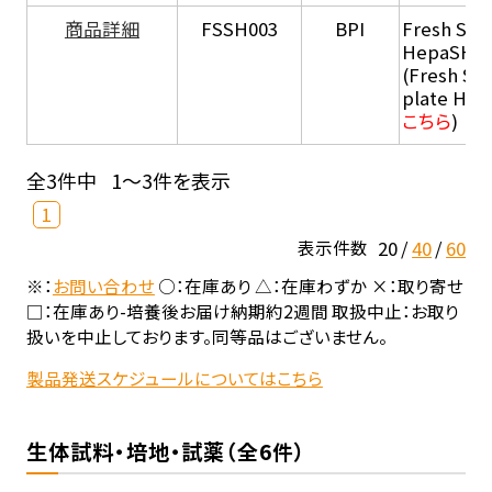
商品詳細
FSSH003
BPI
Fresh Sus
HepaSH®
(Fresh Su
plate He
こちら
)
全3件中
1～3件を表示
1
20
40
60
表示件数
※：
お問い合わせ
○：在庫あり △：在庫わずか ×：取り寄せ
□：在庫あり-培養後お届け納期約2週間 取扱中止：お取り
扱いを中止しております。同等品はございません。
製品発送スケジュールについてはこちら
生体試料・培地・試薬（全6件）