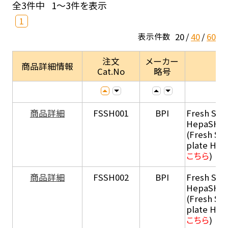
全3件中
1～3件を表示
1
20
40
60
表示件数
注文
メーカー
商品詳細情報
Cat.No
略号
商品詳細
FSSH001
BPI
Fresh Sus
HepaSH®
(Fresh Su
plate He
こちら
)
商品詳細
FSSH002
BPI
Fresh Sus
HepaSH®
(Fresh Su
plate He
こちら
)