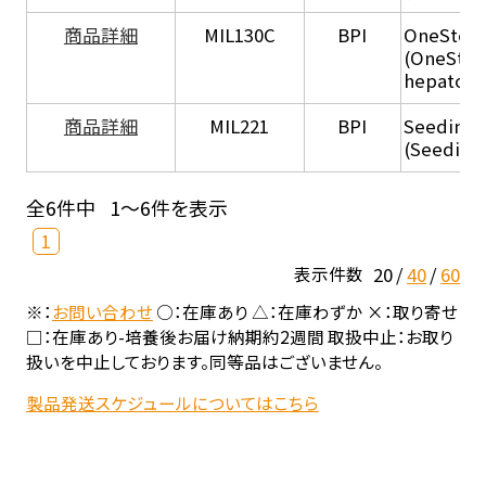
商品詳細
MIL130C
BPI
OneStep 
(OneStep
hepatocy
商品詳細
MIL221
BPI
Seeding
(Seeding
全6件中
1～6件を表示
1
20
40
60
表示件数
※：
お問い合わせ
○：在庫あり △：在庫わずか ×：取り寄せ
□：在庫あり-培養後お届け納期約2週間 取扱中止：お取り
扱いを中止しております。同等品はございません。
製品発送スケジュールについてはこちら