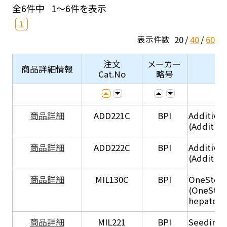
全6件中
1～6件を表示
1
20
40
60
表示件数
注文
メーカー
商品詳細情報
Cat.No
略号
商品詳細
ADD221C
BPI
Additive
(Additiv
商品詳細
ADD222C
BPI
Additive
(Additive
商品詳細
MIL130C
BPI
OneStep 
(OneStep
hepatocy
商品詳細
MIL221
BPI
Seeding