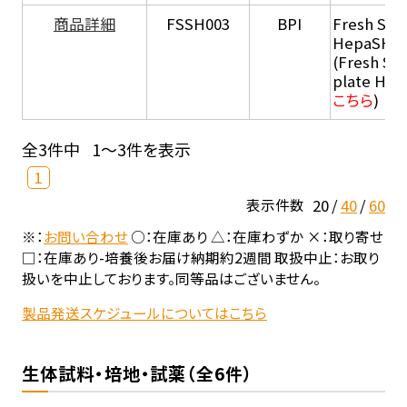
商品詳細
FSSH003
BPI
Fresh Sus
HepaSH®
(Fresh Su
plate He
こちら
)
全3件中
1～3件を表示
1
20
40
60
表示件数
※：
お問い合わせ
○：在庫あり △：在庫わずか ×：取り寄せ
□：在庫あり-培養後お届け納期約2週間 取扱中止：お取り
扱いを中止しております。同等品はございません。
製品発送スケジュールについてはこちら
生体試料・培地・試薬（全6件）