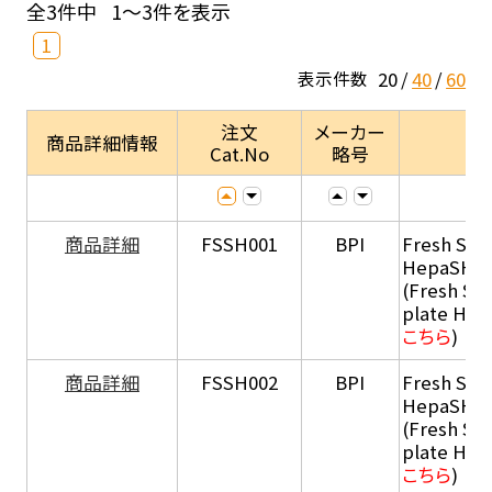
全3件中
1～3件を表示
1
20
40
60
表示件数
注文
メーカー
商品詳細情報
Cat.No
略号
商品詳細
FSSH001
BPI
Fresh Sus
HepaSH®
(Fresh Su
plate He
こちら
)
商品詳細
FSSH002
BPI
Fresh Sus
HepaSH®
(Fresh Su
plate He
こちら
)