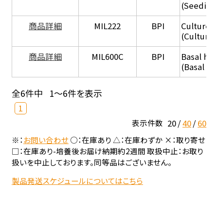
(Seeding
商品詳細
MIL222
BPI
Culture 
(Culture
商品詳細
MIL600C
BPI
Basal hep
(Basal he
全6件中
1～6件を表示
1
20
40
60
表示件数
※：
お問い合わせ
○：在庫あり △：在庫わずか ×：取り寄せ
□：在庫あり-培養後お届け納期約2週間 取扱中止：お取り
扱いを中止しております。同等品はございません。
製品発送スケジュールについてはこちら