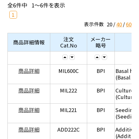
全6件中
1～6件を表示
1
20
40
60
表示件数
注文
メーカー
商品詳細情報
Cat.No
略号
商品詳細
MIL600C
BPI
Basal hep
(Basal he
商品詳細
MIL222
BPI
Culture 
(Culture
商品詳細
MIL221
BPI
Seeding
(Seeding
商品詳細
ADD222C
BPI
Additive
(Additive