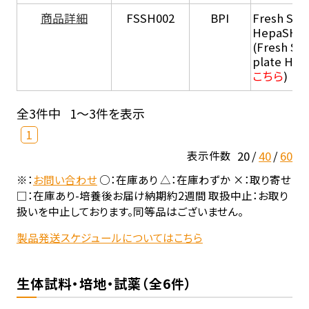
商品詳細
FSSH002
BPI
Fresh Sus
HepaSH®
(Fresh Su
plate He
こちら
)
全3件中
1～3件を表示
1
20
40
60
表示件数
※：
お問い合わせ
○：在庫あり △：在庫わずか ×：取り寄せ
□：在庫あり-培養後お届け納期約2週間 取扱中止：お取り
扱いを中止しております。同等品はございません。
製品発送スケジュールについてはこちら
生体試料・培地・試薬（全6件）