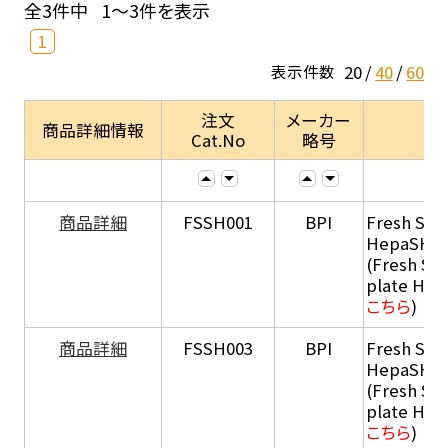
全3件中
1～3件を表示
1
20
40
60
表示件数
注文
メーカー
商品詳細情報
Cat.No
略号
商品詳細
FSSH001
BPI
Fresh Sus
HepaSH®
(Fresh Su
plate He
こちら
)
商品詳細
FSSH003
BPI
Fresh Sus
HepaSH®
(Fresh Su
plate He
こちら
)