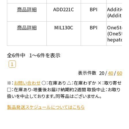
商品詳細
ADD221C
BPI
Additive
(Additiv
商品詳細
MIL130C
BPI
OneStep 
(OneStep
hepatocy
全6件中
1～6件を表示
1
20
40
60
表示件数
※：
お問い合わせ
○：在庫あり △：在庫わずか ×：取り寄せ
□：在庫あり-培養後お届け納期約2週間 取扱中止：お取り
扱いを中止しております。同等品はございません。
製品発送スケジュールについてはこちら