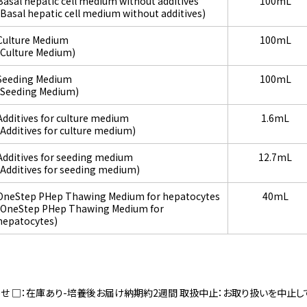
Basal hepatic cell medium without additives
100mL
(Basal hepatic cell medium without additives)
Culture Medium
100mL
(Culture Medium)
Seeding Medium
100mL
(Seeding Medium)
Additives for culture medium
1.6mL
(Additives for culture medium)
Additives for seeding medium
12.7mL
(Additives for seeding medium)
OneStep PHep Thawing Medium for hepatocytes
40mL
(OneStep PHep Thawing Medium for
hepatocytes)
寄せ □：在庫あり-培養後お届け納期約2週間 取扱中止：お取り扱いを中止し