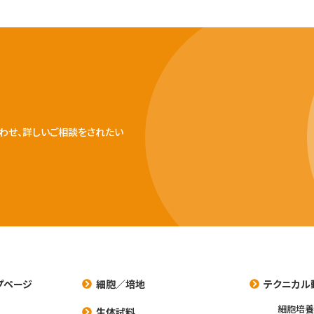
わせ、詳しいご相談をされたい
プページ
細胞／培地
テクニカル
細胞培
生体試料