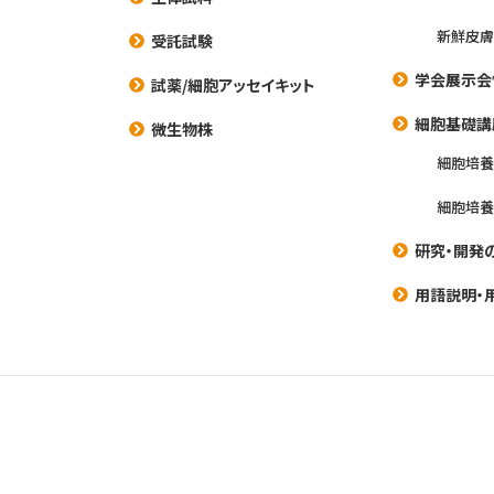
新鮮皮膚
受託試験
学会展示会
試薬/細胞アッセイキット
細胞基礎講
微生物株
細胞培
細胞培
研究・開発
用語説明・