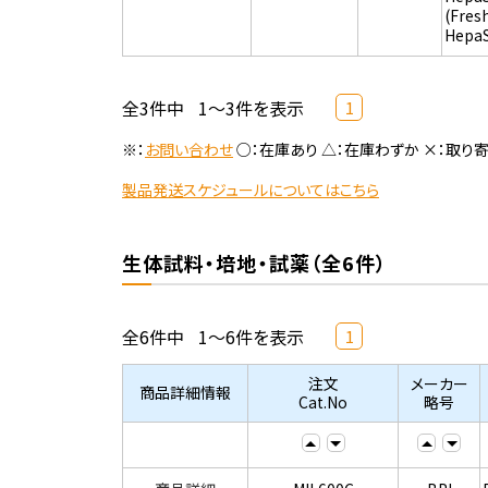
(Fres
Hepa
全3件中
1～3件を表示
1
※：
お問い合わせ
○：在庫あり △：在庫わずか ×：取り
製品発送スケジュールについてはこちら
生体試料・培地・試薬（全6件）
全6件中
1～6件を表示
1
注文
メーカー
商品詳細情報
Cat.No
略号