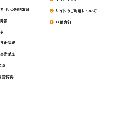
を用いた細胞単離
サイトのご利用について
情報
品質方針
座
養技術情報
養基礎講座
の窓
用語辞典