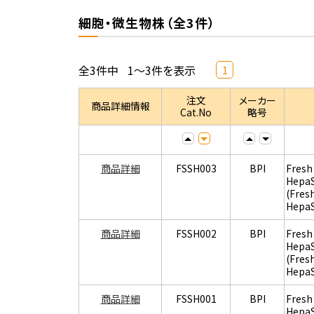
細胞・微生物株（全3件）
全3件中
1～3件を表示
1
注文
メーカー
商品詳細情報
Cat.No
略号
商品詳細
FSSH003
BPI
Fresh
Hepa
(Fres
Hepa
商品詳細
FSSH002
BPI
Fresh
Hepa
(Fres
Hepa
商品詳細
FSSH001
BPI
Fresh
Hepa