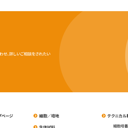
わせ、詳しいご相談をされたい
プページ
細胞／培地
テクニカル
細胞培
生体試料