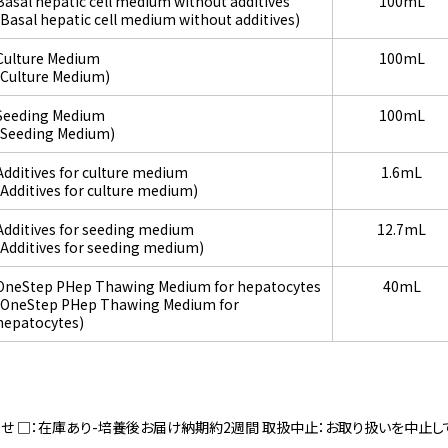
Basal hepatic cell medium without additives
100mL
(Basal hepatic cell medium without additives)
Culture Medium
100mL
(Culture Medium)
Seeding Medium
100mL
(Seeding Medium)
Additives for culture medium
1.6mL
(Additives for culture medium)
Additives for seeding medium
12.7mL
(Additives for seeding medium)
OneStep PHep Thawing Medium for hepatocytes
40mL
(OneStep PHep Thawing Medium for
hepatocytes)
寄せ □：在庫あり-培養後お届け納期約2週間 取扱中止：お取り扱いを中止し