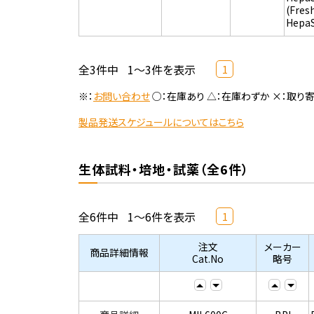
(Fres
Hepa
全3件中
1～3件を表示
1
※：
お問い合わせ
○：在庫あり △：在庫わずか ×：取り
製品発送スケジュールについてはこちら
生体試料・培地・試薬（全6件）
全6件中
1～6件を表示
1
注文
メーカー
商品詳細情報
Cat.No
略号