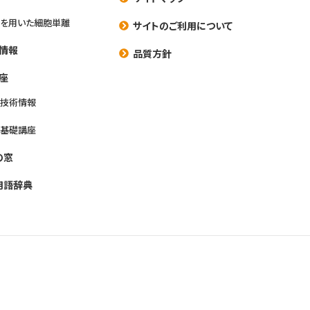
を用いた細胞単離
サイトのご利用について
情報
品質方針
座
養技術情報
養基礎講座
の窓
用語辞典