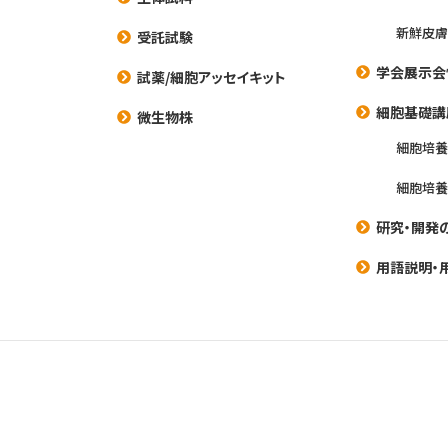
新鮮皮膚
受託試験
学会展示会
試薬/細胞アッセイキット
細胞基礎講
微生物株
細胞培
細胞培
研究・開発
用語説明・