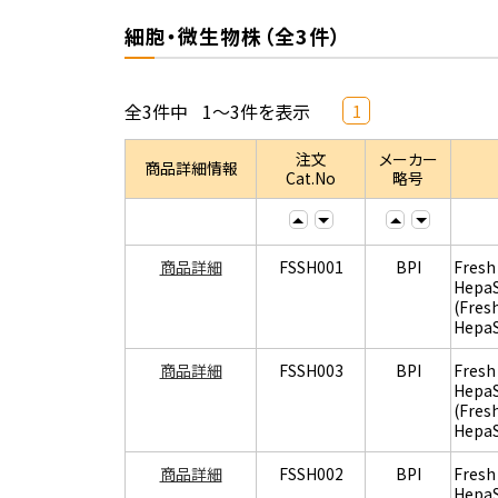
細胞・微生物株（全3件）
全3件中
1～3件を表示
1
注文
メーカー
商品詳細情報
Cat.No
略号
商品詳細
FSSH001
BPI
Fresh
Hepa
(Fres
Hepa
商品詳細
FSSH003
BPI
Fresh
Hepa
(Fres
Hepa
商品詳細
FSSH002
BPI
Fresh
Hepa