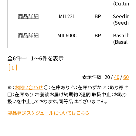
(Culture
商品詳細
MIL221
BPI
Seeding
(Seeding
商品詳細
MIL600C
BPI
Basal hep
(Basal he
全6件中
1～6件を表示
1
20
40
60
表示件数
※：
お問い合わせ
○：在庫あり △：在庫わずか ×：取り寄せ
□：在庫あり-培養後お届け納期約2週間 取扱中止：お取り
扱いを中止しております。同等品はございません。
製品発送スケジュールについてはこちら