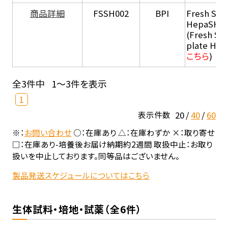
商品詳細
FSSH002
BPI
Fresh Sus
HepaSH®
(Fresh Su
plate He
こちら
)
全3件中
1～3件を表示
1
20
40
60
表示件数
※：
お問い合わせ
○：在庫あり △：在庫わずか ×：取り寄せ
□：在庫あり-培養後お届け納期約2週間 取扱中止：お取り
扱いを中止しております。同等品はございません。
製品発送スケジュールについてはこちら
生体試料・培地・試薬（全6件）