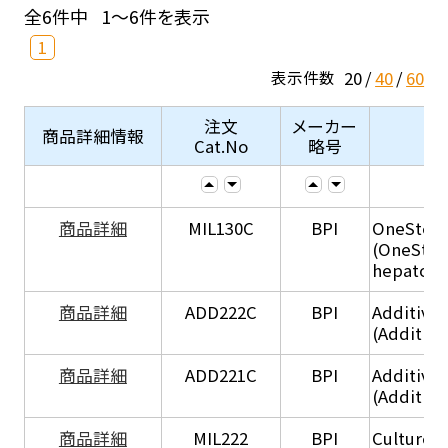
全6件中
1～6件を表示
1
20
40
60
表示件数
注文
メーカー
商品詳細情報
Cat.No
略号
商品詳細
MIL130C
BPI
OneStep 
(OneStep
hepatocy
商品詳細
ADD222C
BPI
Additive
(Additive
商品詳細
ADD221C
BPI
Additive
(Additiv
商品詳細
MIL222
BPI
Culture 