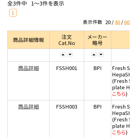
全3件中
1～3件を表示
1
20
40
60
表示件数
注文
メーカー
商品詳細情報
Cat.No
略号
商品詳細
FSSH001
BPI
Fresh Sus
HepaSH®
(Fresh Su
plate He
こちら
)
商品詳細
FSSH003
BPI
Fresh Sus
HepaSH®
(Fresh Su
plate He
こちら
)