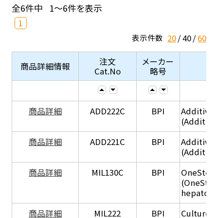
全6件中
1～6件を表示
1
20
40
60
表示件数
注文
メーカー
商品詳細情報
Cat.No
略号
商品詳細
ADD222C
BPI
Additive
(Additive
商品詳細
ADD221C
BPI
Additive
(Additiv
商品詳細
MIL130C
BPI
OneStep 
(OneStep
hepatocy
商品詳細
MIL222
BPI
Culture 