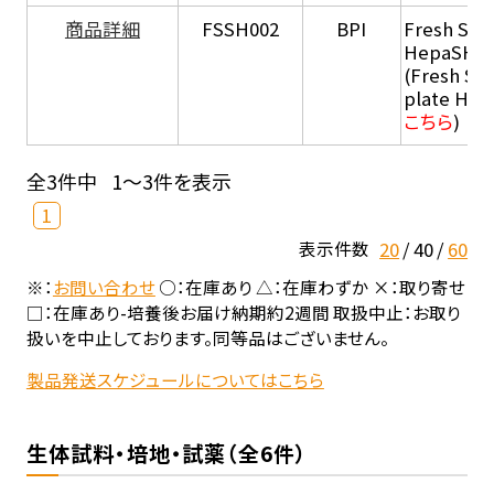
商品詳細
FSSH002
BPI
Fresh Sus
HepaSH®
(Fresh Su
plate He
こちら
)
全3件中
1～3件を表示
1
20
40
60
表示件数
※：
お問い合わせ
○：在庫あり △：在庫わずか ×：取り寄せ
□：在庫あり-培養後お届け納期約2週間 取扱中止：お取り
扱いを中止しております。同等品はございません。
製品発送スケジュールについてはこちら
生体試料・培地・試薬（全6件）