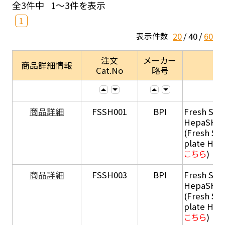
全3件中
1～3件を表示
1
20
40
60
表示件数
注文
メーカー
商品詳細情報
Cat.No
略号
商品詳細
FSSH001
BPI
Fresh Sus
HepaSH®
(Fresh Su
plate He
こちら
)
商品詳細
FSSH003
BPI
Fresh Sus
HepaSH®
(Fresh Su
plate He
こちら
)