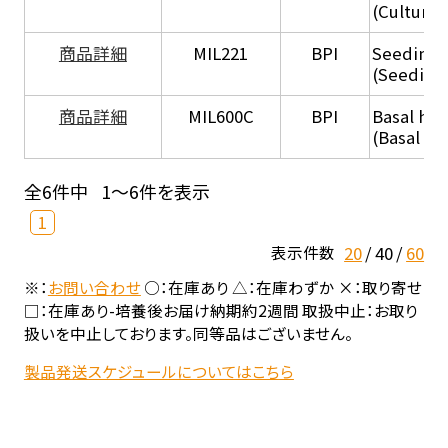
(Culture
商品詳細
MIL221
BPI
Seeding
(Seeding
商品詳細
MIL600C
BPI
Basal hep
(Basal he
全6件中
1～6件を表示
1
20
40
60
表示件数
※：
お問い合わせ
○：在庫あり △：在庫わずか ×：取り寄せ
□：在庫あり-培養後お届け納期約2週間 取扱中止：お取り
扱いを中止しております。同等品はございません。
製品発送スケジュールについてはこちら