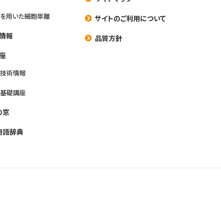
を用いた細胞単離
サイトのご利用について
情報
品質方針
座
養技術情報
養基礎講座
の窓
用語辞典