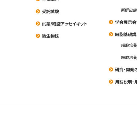
新鮮皮膚
受託試験
学会展示会
試薬/細胞アッセイキット
細胞基礎講
微生物株
細胞培
細胞培
研究・開発
用語説明・