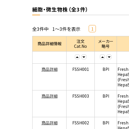
細胞・微生物株（全3件）
全3件中
1～3件を表示
1
注文
メーカー
商品詳細情報
Cat.No
略号
商品詳細
FSSH001
BPI
Fresh
Hepa
(Fres
Hepa
商品詳細
FSSH003
BPI
Fresh
Hepa
(Fres
Hepa
商品詳細
FSSH002
BPI
Fresh
Hepa