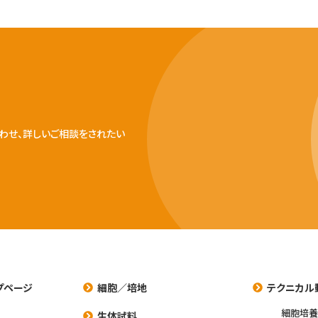
わせ、詳しいご相談をされたい
プページ
細胞／培地
テクニカル
細胞培
生体試料