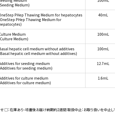
Seeding Medium
100mL
(Seeding Medium)
OneStep PHep Thawing Medium for hepatocytes
40mL
(OneStep PHep Thawing Medium for
hepatocytes)
Culture Medium
100mL
(Culture Medium)
Basal hepatic cell medium without additives
100mL
(Basal hepatic cell medium without additives)
Additives for seeding medium
12.7mL
(Additives for seeding medium)
Additives for culture medium
1.6mL
(Additives for culture medium)
寄せ □：在庫あり-培養後お届け納期約2週間 取扱中止：お取り扱いを中止し