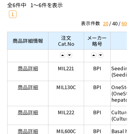
全6件中
1～6件を表示
1
20
40
60
表示件数
注文
メーカー
商品詳細情報
Cat.No
略号
商品詳細
MIL221
BPI
Seeding
(Seeding
商品詳細
MIL130C
BPI
OneStep 
(OneStep
hepatocy
商品詳細
MIL222
BPI
Culture 
(Culture
商品詳細
MIL600C
BPI
Basal hep