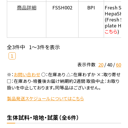
商品詳細
FSSH002
BPI
Fresh Sus
HepaSH®
(Fresh Su
plate He
こちら
)
全3件中
1～3件を表示
1
20
40
60
表示件数
※：
お問い合わせ
○：在庫あり △：在庫わずか ×：取り寄せ
□：在庫あり-培養後お届け納期約2週間 取扱中止：お取り
扱いを中止しております。同等品はございません。
製品発送スケジュールについてはこちら
生体試料・培地・試薬（全6件）