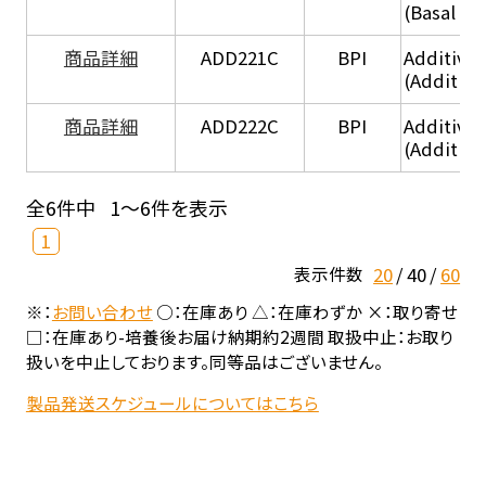
(Basal he
商品詳細
ADD221C
BPI
Additive
(Additiv
商品詳細
ADD222C
BPI
Additive
(Additive
全6件中
1～6件を表示
1
20
40
60
表示件数
※：
お問い合わせ
○：在庫あり △：在庫わずか ×：取り寄せ
□：在庫あり-培養後お届け納期約2週間 取扱中止：お取り
扱いを中止しております。同等品はございません。
製品発送スケジュールについてはこちら