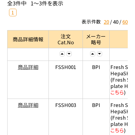
全3件中
1～3件を表示
1
20
40
60
表示件数
注文
メーカー
商品詳細情報
Cat.No
略号
商品詳細
FSSH001
BPI
Fresh Sus
HepaSH®
(Fresh Su
plate He
こちら
)
商品詳細
FSSH003
BPI
Fresh Sus
HepaSH®
(Fresh Su
plate He
こちら
)