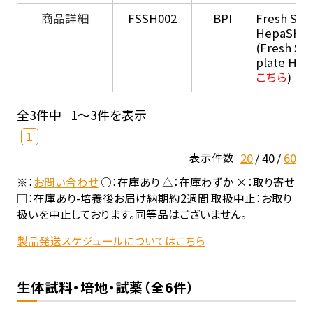
商品詳細
FSSH002
BPI
Fresh Sus
HepaSH®
(Fresh Su
plate He
こちら
)
全3件中
1～3件を表示
1
20
40
60
表示件数
※：
お問い合わせ
○：在庫あり △：在庫わずか ×：取り寄せ
□：在庫あり-培養後お届け納期約2週間 取扱中止：お取り
扱いを中止しております。同等品はございません。
製品発送スケジュールについてはこちら
生体試料・培地・試薬（全6件）