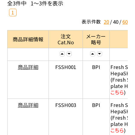
全3件中
1～3件を表示
1
20
40
60
表示件数
注文
メーカー
商品詳細情報
Cat.No
略号
商品詳細
FSSH001
BPI
Fresh Sus
HepaSH®
(Fresh Su
plate He
こちら
)
商品詳細
FSSH003
BPI
Fresh Sus
HepaSH®
(Fresh Su
plate He
こちら
)