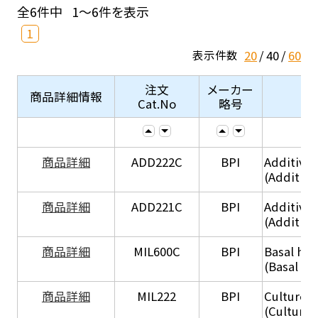
全6件中
1～6件を表示
1
20
40
60
表示件数
注文
メーカー
商品詳細情報
Cat.No
略号
商品詳細
ADD222C
BPI
Additive
(Additive
商品詳細
ADD221C
BPI
Additive
(Additiv
商品詳細
MIL600C
BPI
Basal hep
(Basal he
商品詳細
MIL222
BPI
Culture 
(Culture