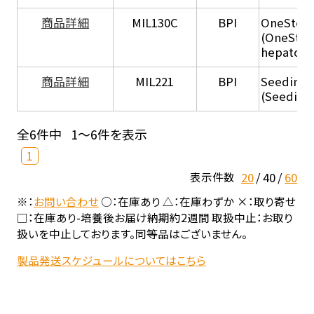
商品詳細
MIL130C
BPI
OneStep 
(OneStep
hepatocy
商品詳細
MIL221
BPI
Seeding
(Seeding
全6件中
1～6件を表示
1
20
40
60
表示件数
※：
お問い合わせ
○：在庫あり △：在庫わずか ×：取り寄せ
□：在庫あり-培養後お届け納期約2週間 取扱中止：お取り
扱いを中止しております。同等品はございません。
製品発送スケジュールについてはこちら