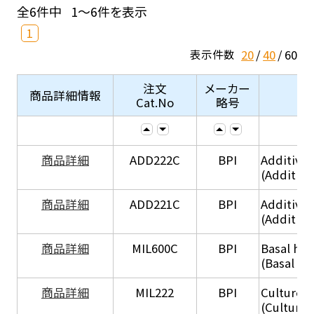
全6件中
1～6件を表示
1
20
40
60
表示件数
注文
メーカー
商品詳細情報
Cat.No
略号
商品詳細
ADD222C
BPI
Additive
(Additive
商品詳細
ADD221C
BPI
Additive
(Additiv
商品詳細
MIL600C
BPI
Basal hep
(Basal he
商品詳細
MIL222
BPI
Culture 
(Culture