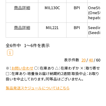
商品詳細
MIL130C
BPI
OneStep 
(OneStep
hepatocy
商品詳細
MIL221
BPI
Seeding
(Seeding
全6件中
1～6件を表示
1
20
40
60
表示件数
※：
お問い合わせ
○：在庫あり △：在庫わずか ×：取り寄せ
□：在庫あり-培養後お届け納期約2週間 取扱中止：お取り
扱いを中止しております。同等品はございません。
製品発送スケジュールについてはこちら