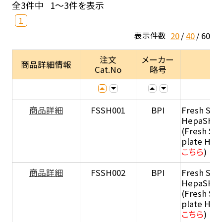
全3件中
1～3件を表示
1
20
40
60
表示件数
注文
メーカー
商品詳細情報
Cat.No
略号
商品詳細
FSSH001
BPI
Fresh Sus
HepaSH®
(Fresh Su
plate He
こちら
)
商品詳細
FSSH002
BPI
Fresh Sus
HepaSH®
(Fresh Su
plate He
こちら
)