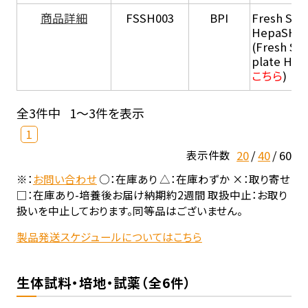
商品詳細
FSSH003
BPI
Fresh Sus
HepaSH®
(Fresh Su
plate He
こちら
)
全3件中
1～3件を表示
1
20
40
60
表示件数
※：
お問い合わせ
○：在庫あり △：在庫わずか ×：取り寄せ
□：在庫あり-培養後お届け納期約2週間 取扱中止：お取り
扱いを中止しております。同等品はございません。
製品発送スケジュールについてはこちら
生体試料・培地・試薬（全6件）