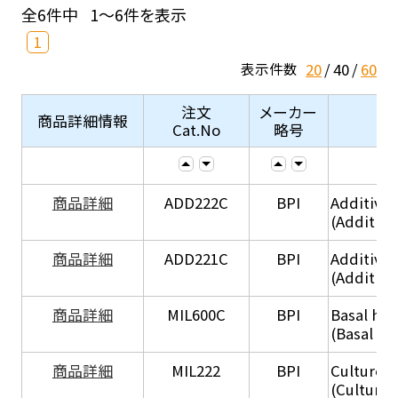
全6件中
1～6件を表示
1
20
40
60
表示件数
注文
メーカー
商品詳細情報
Cat.No
略号
商品詳細
ADD222C
BPI
Additive
(Additive
商品詳細
ADD221C
BPI
Additive
(Additiv
商品詳細
MIL600C
BPI
Basal hep
(Basal he
商品詳細
MIL222
BPI
Culture 
(Culture