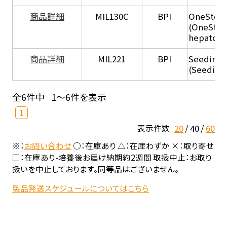
商品詳細
MIL130C
BPI
OneStep 
(OneStep
hepatocy
商品詳細
MIL221
BPI
Seeding
(Seeding
全6件中
1～6件を表示
1
20
40
60
表示件数
※：
お問い合わせ
○：在庫あり △：在庫わずか ×：取り寄せ
□：在庫あり-培養後お届け納期約2週間 取扱中止：お取り
扱いを中止しております。同等品はございません。
製品発送スケジュールについてはこちら