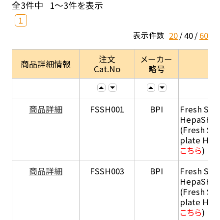
全3件中
1～3件を表示
1
20
40
60
表示件数
注文
メーカー
商品詳細情報
Cat.No
略号
商品詳細
FSSH001
BPI
Fresh Sus
HepaSH®
(Fresh Su
plate He
こちら
)
商品詳細
FSSH003
BPI
Fresh Sus
HepaSH®
(Fresh Su
plate He
こちら
)