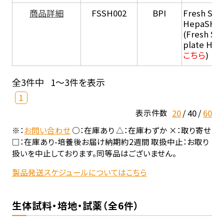
商品詳細
FSSH002
BPI
Fresh Sus
HepaSH®
(Fresh Su
plate He
こちら
)
全3件中
1～3件を表示
1
20
40
60
表示件数
※：
お問い合わせ
○：在庫あり △：在庫わずか ×：取り寄せ
□：在庫あり-培養後お届け納期約2週間 取扱中止：お取り
扱いを中止しております。同等品はございません。
製品発送スケジュールについてはこちら
生体試料・培地・試薬（全6件）