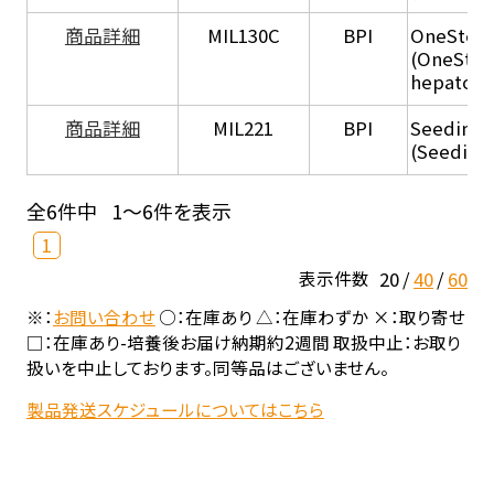
商品詳細
MIL130C
BPI
OneStep 
(OneStep
hepatocy
商品詳細
MIL221
BPI
Seeding
(Seeding
全6件中
1～6件を表示
1
20
40
60
表示件数
※：
お問い合わせ
○：在庫あり △：在庫わずか ×：取り寄せ
□：在庫あり-培養後お届け納期約2週間 取扱中止：お取り
扱いを中止しております。同等品はございません。
製品発送スケジュールについてはこちら