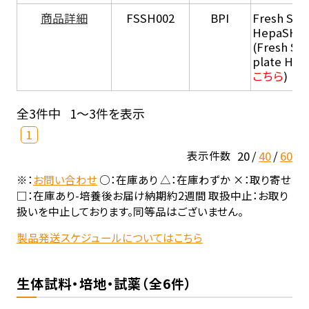
商品詳細
FSSH002
BPI
Fresh Sus
HepaSH®
(Fresh Su
plate He
こちら
)
全3件中
1～3件を表示
1
20
40
60
表示件数
※：
お問い合わせ
○：在庫あり △：在庫わずか ×：取り寄せ
□：在庫あり-培養後お届け納期約2週間 取扱中止：お取り
扱いを中止しております。同等品はございません。
製品発送スケジュールについてはこちら
生体試料・培地・試薬（全6件）