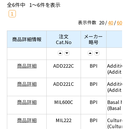
全6件中
1～6件を表示
1
20
40
60
表示件数
注文
メーカー
商品詳細情報
Cat.No
略号
商品詳細
ADD222C
BPI
Additive
(Additive
商品詳細
ADD221C
BPI
Additive
(Additiv
商品詳細
MIL600C
BPI
Basal hep
(Basal he
商品詳細
MIL222
BPI
Culture 
(Culture