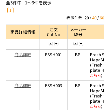
全3件中
1～3件を表示
1
20
40
60
表示件数
注文
メーカー
商品詳細情報
Cat.No
略号
商品詳細
FSSH001
BPI
Fresh Sus
HepaSH®
(Fresh Su
plate He
こちら
)
商品詳細
FSSH003
BPI
Fresh Sus
HepaSH®
(Fresh Su
plate He
こちら
)