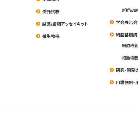
新鮮皮膚
受託試験
学会展示会
試薬/細胞アッセイキット
細胞基礎講
微生物株
細胞培
細胞培
研究・開発
用語説明・