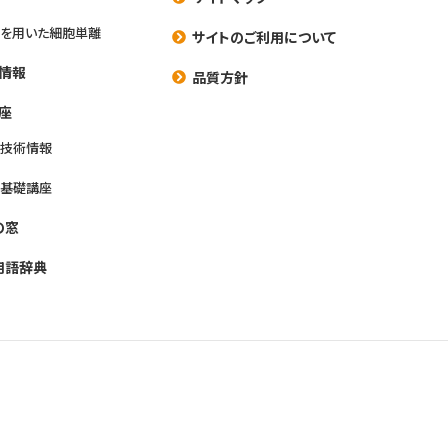
を用いた細胞単離
サイトのご利用について
情報
品質方針
座
養技術情報
養基礎講座
の窓
用語辞典