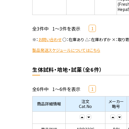
(Fres
Hepa
全3件中
1～3件を表示
1
※：
お問い合わせ
○：在庫あり △：在庫わずか ×：取り
製品発送スケジュールについてはこちら
生体試料・培地・試薬（全6件）
全6件中
1～6件を表示
1
注文
メーカー
商品詳細情報
Cat.No
略号