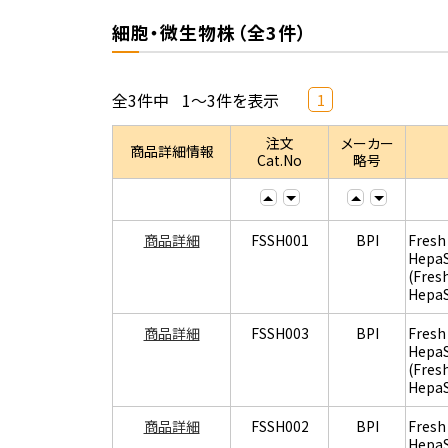
細胞・微生物株（全3件）
全3件中
1～3件を表示
1
注文
メーカー
商品詳細情報
Cat.No
略号
商品詳細
FSSH001
BPI
Fresh
Hepa
(Fres
Hepa
商品詳細
FSSH003
BPI
Fresh
Hepa
(Fres
Hepa
商品詳細
FSSH002
BPI
Fresh
Hepa