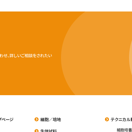
わせ、詳しいご相談をされたい
プページ
細胞／培地
テクニカル
細胞培
生体試料