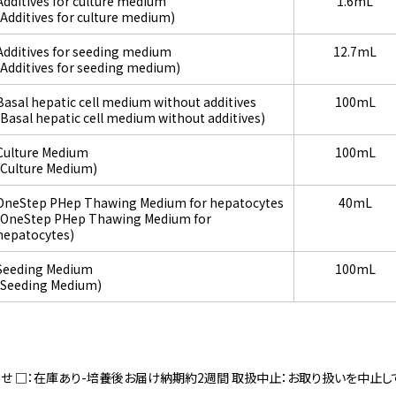
Additives for culture medium
1.6mL
(Additives for culture medium)
Additives for seeding medium
12.7mL
(Additives for seeding medium)
Basal hepatic cell medium without additives
100mL
(Basal hepatic cell medium without additives)
Culture Medium
100mL
(Culture Medium)
OneStep PHep Thawing Medium for hepatocytes
40mL
(OneStep PHep Thawing Medium for
hepatocytes)
Seeding Medium
100mL
(Seeding Medium)
寄せ □：在庫あり-培養後お届け納期約2週間 取扱中止：お取り扱いを中止し