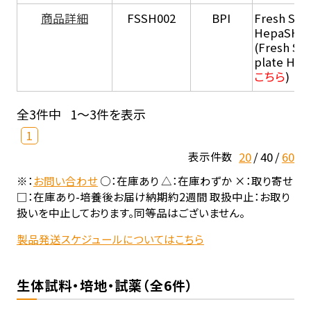
商品詳細
FSSH002
BPI
Fresh Sus
HepaSH®
(Fresh Su
plate He
こちら
)
全3件中
1～3件を表示
1
20
40
60
表示件数
※：
お問い合わせ
○：在庫あり △：在庫わずか ×：取り寄せ
□：在庫あり-培養後お届け納期約2週間 取扱中止：お取り
扱いを中止しております。同等品はございません。
製品発送スケジュールについてはこちら
生体試料・培地・試薬（全6件）