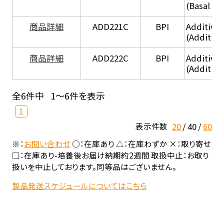
(Basal he
商品詳細
ADD221C
BPI
Additive
(Additiv
商品詳細
ADD222C
BPI
Additive
(Additive
全6件中
1～6件を表示
1
20
40
60
表示件数
※：
お問い合わせ
○：在庫あり △：在庫わずか ×：取り寄せ
□：在庫あり-培養後お届け納期約2週間 取扱中止：お取り
扱いを中止しております。同等品はございません。
製品発送スケジュールについてはこちら