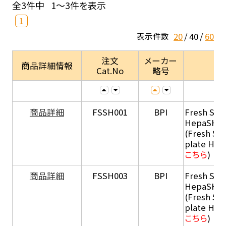
全3件中
1～3件を表示
1
20
40
60
表示件数
注文
メーカー
商品詳細情報
Cat.No
略号
商品詳細
FSSH001
BPI
Fresh Sus
HepaSH®
(Fresh Su
plate He
こちら
)
商品詳細
FSSH003
BPI
Fresh Sus
HepaSH®
(Fresh Su
plate He
こちら
)