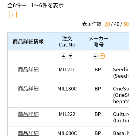
全6件中
1～6件を表示
1
20
40
60
表示件数
注文
メーカー
商品詳細情報
Cat.No
略号
商品詳細
MIL221
BPI
Seeding
(Seeding
商品詳細
MIL130C
BPI
OneStep 
(OneStep
hepatocy
商品詳細
MIL222
BPI
Culture 
(Culture
商品詳細
MIL600C
BPI
Basal hep