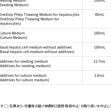
Seeding Medium
100mL
(Seeding Medium)
OneStep PHep Thawing Medium for hepatocytes
40mL
(OneStep PHep Thawing Medium for
hepatocytes)
Culture Medium
100mL
(Culture Medium)
Basal hepatic cell medium without additives
100mL
(Basal hepatic cell medium without additives)
Additives for seeding medium
12.7mL
(Additives for seeding medium)
Additives for culture medium
1.6mL
(Additives for culture medium)
寄せ □：在庫あり-培養後お届け納期約2週間 取扱中止：お取り扱いを中止し