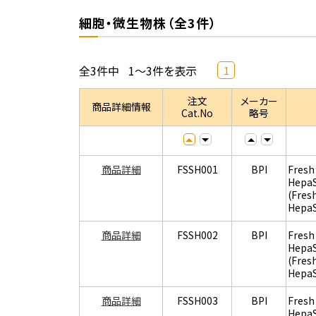
細胞・微生物株（全3件）
全3件中
1～3件を表示
1
注文
メーカー
商品詳細情報
Cat.No
略号
商品詳細
FSSH001
BPI
Fresh
Hepa
(Fres
Hepa
商品詳細
FSSH002
BPI
Fresh
Hepa
(Fres
Hepa
商品詳細
FSSH003
BPI
Fresh
Hepa