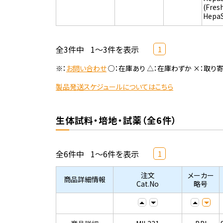
(Fres
Hepa
全3件中
1～3件を表示
1
※：
お問い合わせ
○：在庫あり △：在庫わずか ×：取り
製品発送スケジュールについてはこちら
生体試料・培地・試薬（全6件）
全6件中
1～6件を表示
1
注文
メーカー
商品詳細情報
Cat.No
略号