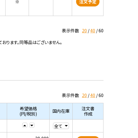
※
注文予定
表示件数
20
40
60
ております。同等品はございません。
表示件数
20
40
60
希望価格
注文書
国内在庫
(円/税別)
作成