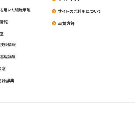
を用いた細胞単離
サイトのご利用について
情報
品質方針
座
養技術情報
養基礎講座
の窓
用語辞典