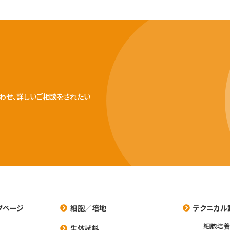
わせ、詳しいご相談をされたい
プページ
細胞／培地
テクニカル
細胞培
生体試料