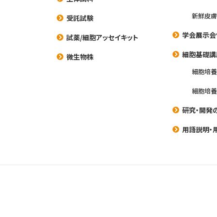
新鮮皮膚
受託試験
学会展示会
試薬/細胞アッセイキット
細胞基礎講
微生物株
細胞培
細胞培
研究・開発
用語説明・