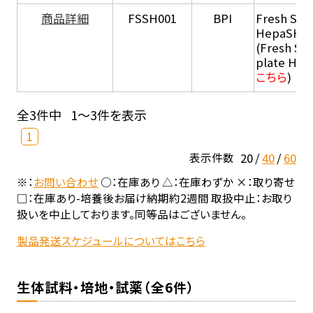
商品詳細
FSSH001
BPI
Fresh Sus
HepaSH®
(Fresh Su
plate He
こちら
)
全3件中
1～3件を表示
1
20
40
60
表示件数
※：
お問い合わせ
○：在庫あり △：在庫わずか ×：取り寄せ
□：在庫あり-培養後お届け納期約2週間 取扱中止：お取り
扱いを中止しております。同等品はございません。
製品発送スケジュールについてはこちら
生体試料・培地・試薬（全6件）