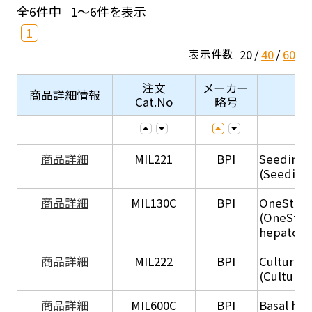
全6件中
1～6件を表示
1
20
40
60
表示件数
注文
メーカー
商品詳細情報
Cat.No
略号
商品詳細
MIL221
BPI
Seeding
(Seeding
商品詳細
MIL130C
BPI
OneStep 
(OneStep
hepatocy
商品詳細
MIL222
BPI
Culture 
(Culture
商品詳細
MIL600C
BPI
Basal hep