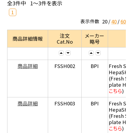
全3件中
1～3件を表示
1
20
40
60
表示件数
注文
メーカー
商品詳細情報
Cat.No
略号
商品詳細
FSSH002
BPI
Fresh Sus
HepaSH®
(Fresh Su
plate He
こちら
)
商品詳細
FSSH003
BPI
Fresh Sus
HepaSH®
(Fresh Su
plate He
こちら
)