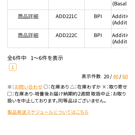
(Basal he
商品詳細
ADD221C
BPI
Additive
(Additiv
商品詳細
ADD222C
BPI
Additive
(Additive
全6件中
1～6件を表示
1
20
40
60
表示件数
※：
お問い合わせ
○：在庫あり △：在庫わずか ×：取り寄せ
□：在庫あり-培養後お届け納期約2週間 取扱中止：お取り
扱いを中止しております。同等品はございません。
製品発送スケジュールについてはこちら