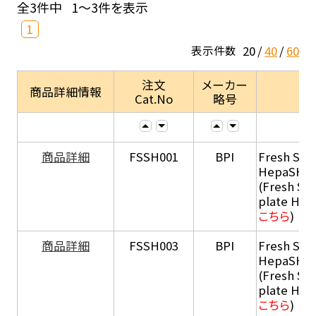
全3件中
1～3件を表示
1
20
40
60
表示件数
注文
メーカー
商品詳細情報
Cat.No
略号
商品詳細
FSSH001
BPI
Fresh Sus
HepaSH®
(Fresh Su
plate He
こちら
)
商品詳細
FSSH003
BPI
Fresh Sus
HepaSH®
(Fresh Su
plate He
こちら
)