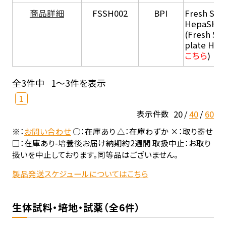
商品詳細
FSSH002
BPI
Fresh Sus
HepaSH®
(Fresh Su
plate He
こちら
)
全3件中
1～3件を表示
1
20
40
60
表示件数
※：
お問い合わせ
○：在庫あり △：在庫わずか ×：取り寄せ
□：在庫あり-培養後お届け納期約2週間 取扱中止：お取り
扱いを中止しております。同等品はございません。
製品発送スケジュールについてはこちら
生体試料・培地・試薬（全6件）