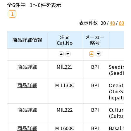
全6件中
1～6件を表示
1
20
40
60
表示件数
注文
メーカー
商品詳細情報
Cat.No
略号
商品詳細
MIL221
BPI
Seeding
(Seeding
商品詳細
MIL130C
BPI
OneStep 
(OneStep
hepatocy
商品詳細
MIL222
BPI
Culture 
(Culture
商品詳細
MIL600C
BPI
Basal hep