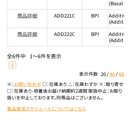
(Basal he
商品詳細
ADD221C
BPI
Additive
(Additiv
商品詳細
ADD222C
BPI
Additive
(Additive
全6件中
1～6件を表示
1
20
40
60
表示件数
※：
お問い合わせ
○：在庫あり △：在庫わずか ×：取り寄せ
□：在庫あり-培養後お届け納期約2週間 取扱中止：お取り
扱いを中止しております。同等品はございません。
製品発送スケジュールについてはこちら