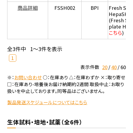
商品詳細
FSSH002
BPI
Fresh Sus
HepaSH®
(Fresh Su
plate He
こちら
)
全3件中
1～3件を表示
1
20
40
60
表示件数
※：
お問い合わせ
○：在庫あり △：在庫わずか ×：取り寄せ
□：在庫あり-培養後お届け納期約2週間 取扱中止：お取り
扱いを中止しております。同等品はございません。
製品発送スケジュールについてはこちら
生体試料・培地・試薬（全6件）