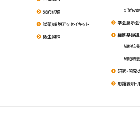
新鮮皮膚
受託試験
学会展示会
試薬/細胞アッセイキット
細胞基礎講
微生物株
細胞培
細胞培
研究・開発
用語説明・