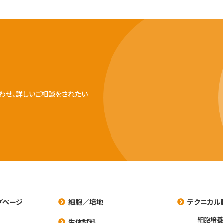
わせ、詳しいご相談をされたい
プページ
細胞／培地
テクニカル
細胞培
生体試料