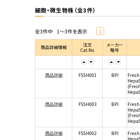
細胞・微生物株（全3件）
全3件中
1～3件を表示
1
注文
メーカー
商品詳細情報
Cat.No
略号
商品詳細
FSSH001
BPI
Fresh
Hepa
(Fres
Hepa
商品詳細
FSSH003
BPI
Fresh
Hepa
(Fres
Hepa
商品詳細
FSSH002
BPI
Fresh
Hepa