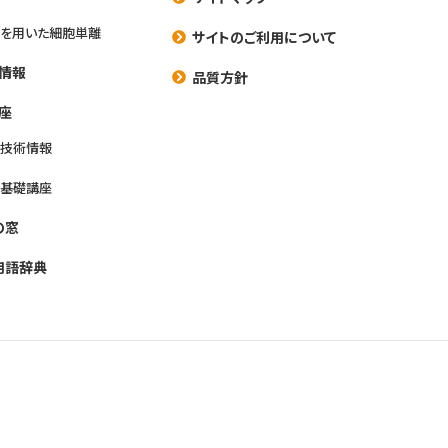
を用いた細胞単離
サイトのご利用について
情報
品質方針
座
養技術情報
養基礎講座
の窓
用語辞典