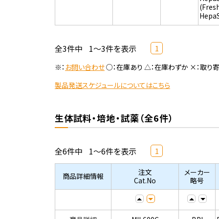
(Fres
Hepa
全3件中
1～3件を表示
1
※：
お問い合わせ
○：在庫あり △：在庫わずか ×：取り
製品発送スケジュールについてはこちら
生体試料・培地・試薬（全6件）
全6件中
1～6件を表示
1
注文
メーカー
商品詳細情報
Cat.No
略号