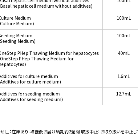
Basal hepatic cell medium without additives
100mL
(Basal hepatic cell medium without additives)
Culture Medium
100mL
(Culture Medium)
Seeding Medium
100mL
(Seeding Medium)
OneStep PHep Thawing Medium for hepatocytes
40mL
(OneStep PHep Thawing Medium for
hepatocytes)
Additives for culture medium
1.6mL
(Additives for culture medium)
Additives for seeding medium
12.7mL
(Additives for seeding medium)
寄せ □：在庫あり-培養後お届け納期約2週間 取扱中止：お取り扱いを中止し