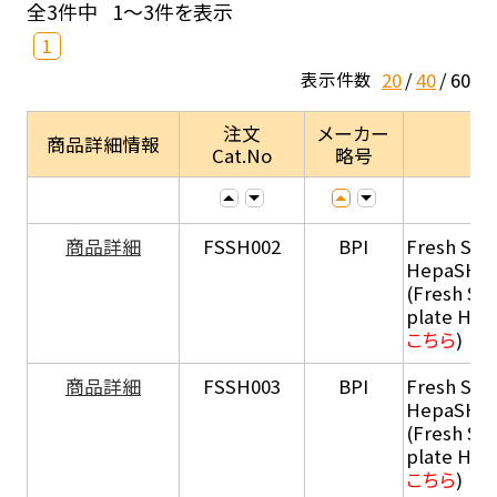
全3件中
1～3件を表示
1
20
40
60
表示件数
注文
メーカー
商品詳細情報
Cat.No
略号
商品詳細
FSSH002
BPI
Fresh Sus
HepaSH®
(Fresh Su
plate He
こちら
)
商品詳細
FSSH003
BPI
Fresh Sus
HepaSH®
(Fresh Su
plate He
こちら
)