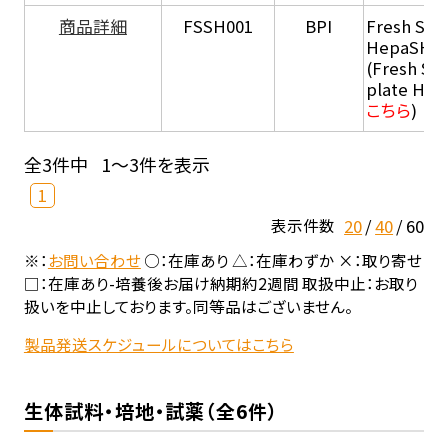
商品詳細
FSSH001
BPI
Fresh Sus
HepaSH®
(Fresh Su
plate He
こちら
)
全3件中
1～3件を表示
1
20
40
60
表示件数
※：
お問い合わせ
○：在庫あり △：在庫わずか ×：取り寄せ
□：在庫あり-培養後お届け納期約2週間 取扱中止：お取り
扱いを中止しております。同等品はございません。
製品発送スケジュールについてはこちら
生体試料・培地・試薬（全6件）