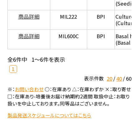
(Seeding
商品詳細
MIL222
BPI
Culture 
(Culture
商品詳細
MIL600C
BPI
Basal hep
(Basal he
全6件中
1～6件を表示
1
20
40
60
表示件数
※：
お問い合わせ
○：在庫あり △：在庫わずか ×：取り寄せ
□：在庫あり-培養後お届け納期約2週間 取扱中止：お取り
扱いを中止しております。同等品はございません。
製品発送スケジュールについてはこちら