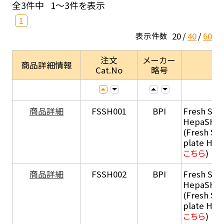
全3件中
1～3件を表示
1
20
40
60
表示件数
注文
メーカー
商品詳細情報
Cat.No
略号
商品詳細
FSSH001
BPI
Fresh Sus
HepaSH®
(Fresh Su
plate He
こちら
)
商品詳細
FSSH002
BPI
Fresh Sus
HepaSH®
(Fresh Su
plate He
こちら
)