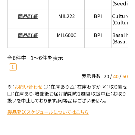
(Seeding
商品詳細
MIL222
BPI
Culture 
(Culture
商品詳細
MIL600C
BPI
Basal hep
(Basal he
全6件中
1～6件を表示
1
20
40
60
表示件数
※：
お問い合わせ
○：在庫あり △：在庫わずか ×：取り寄せ
□：在庫あり-培養後お届け納期約2週間 取扱中止：お取り
扱いを中止しております。同等品はございません。
製品発送スケジュールについてはこちら