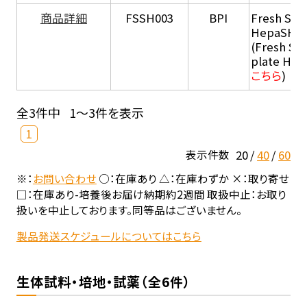
商品詳細
FSSH003
BPI
Fresh Sus
HepaSH®
(Fresh Su
plate He
こちら
)
全3件中
1～3件を表示
1
20
40
60
表示件数
※：
お問い合わせ
○：在庫あり △：在庫わずか ×：取り寄せ
□：在庫あり-培養後お届け納期約2週間 取扱中止：お取り
扱いを中止しております。同等品はございません。
製品発送スケジュールについてはこちら
生体試料・培地・試薬（全6件）