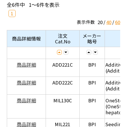
全6件中
1～6件を表示
1
20
40
60
表示件数
注文
メーカー
商品詳細情報
Cat.No
略号
商品詳細
ADD221C
BPI
Additive
(Additiv
商品詳細
ADD222C
BPI
Additive
(Additive
商品詳細
MIL130C
BPI
OneStep 
(OneStep
hepatocy
商品詳細
MIL221
BPI
Seeding