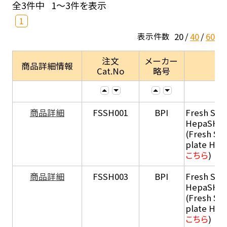
全3件中
1～3件を表示
1
20
40
60
表示件数
注文
メーカー
商品詳細情報
Cat.No
略号
商品詳細
FSSH001
BPI
Fresh Sus
HepaSH®
(Fresh Su
plate He
こちら
)
商品詳細
FSSH003
BPI
Fresh Sus
HepaSH®
(Fresh Su
plate He
こちら
)