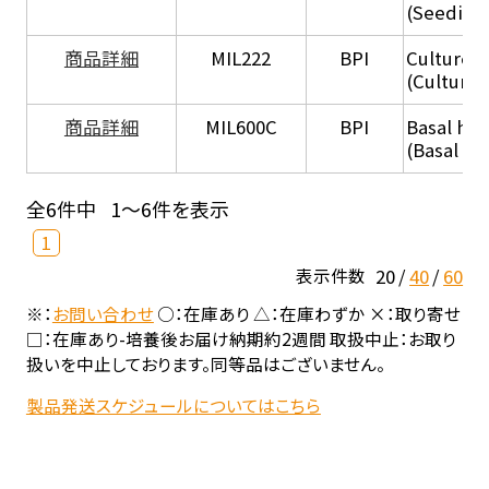
(Seeding
商品詳細
MIL222
BPI
Culture 
(Culture
商品詳細
MIL600C
BPI
Basal hep
(Basal he
全6件中
1～6件を表示
1
20
40
60
表示件数
※：
お問い合わせ
○：在庫あり △：在庫わずか ×：取り寄せ
□：在庫あり-培養後お届け納期約2週間 取扱中止：お取り
扱いを中止しております。同等品はございません。
製品発送スケジュールについてはこちら