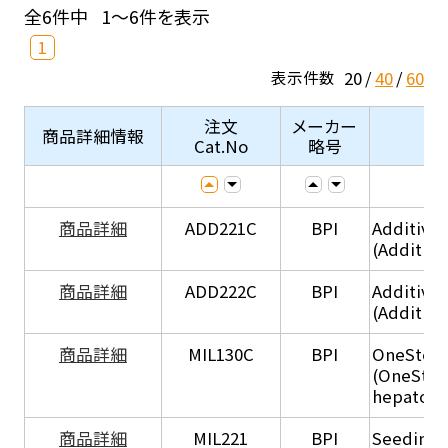
全6件中
1～6件を表示
1
20
40
60
表示件数
注文
メーカー
商品詳細情報
Cat.No
略号
商品詳細
ADD221C
BPI
Additive
(Additiv
商品詳細
ADD222C
BPI
Additive
(Additive
商品詳細
MIL130C
BPI
OneStep 
(OneStep
hepatocy
商品詳細
MIL221
BPI
Seeding