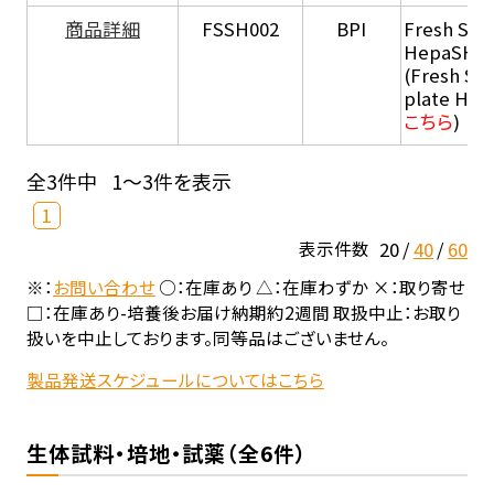
商品詳細
FSSH002
BPI
Fresh Sus
HepaSH®
(Fresh Su
plate He
こちら
)
全3件中
1～3件を表示
1
20
40
60
表示件数
※：
お問い合わせ
○：在庫あり △：在庫わずか ×：取り寄せ
□：在庫あり-培養後お届け納期約2週間 取扱中止：お取り
扱いを中止しております。同等品はございません。
製品発送スケジュールについてはこちら
生体試料・培地・試薬（全6件）