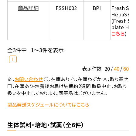
商品詳細
FSSH002
BPI
Fresh Sus
HepaSH®
(Fresh Su
plate He
こちら
)
全3件中
1～3件を表示
1
20
40
60
表示件数
※：
お問い合わせ
○：在庫あり △：在庫わずか ×：取り寄せ
□：在庫あり-培養後お届け納期約2週間 取扱中止：お取り
扱いを中止しております。同等品はございません。
製品発送スケジュールについてはこちら
生体試料・培地・試薬（全6件）