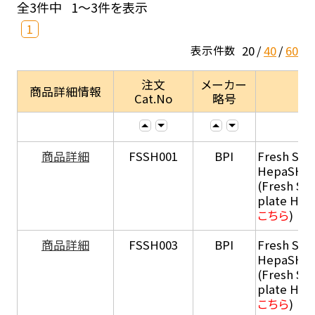
全3件中
1～3件を表示
1
20
40
60
表示件数
注文
メーカー
商品詳細情報
Cat.No
略号
商品詳細
FSSH001
BPI
Fresh Sus
HepaSH®
(Fresh Su
plate He
こちら
)
商品詳細
FSSH003
BPI
Fresh Sus
HepaSH®
(Fresh Su
plate He
こちら
)