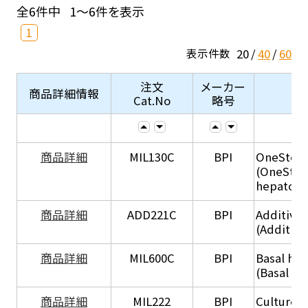
全6件中
1～6件を表示
1
20
40
60
表示件数
注文
メーカー
商品詳細情報
Cat.No
略号
商品詳細
MIL130C
BPI
OneStep 
(OneStep
hepatocy
商品詳細
ADD221C
BPI
Additive
(Additiv
商品詳細
MIL600C
BPI
Basal hep
(Basal he
商品詳細
MIL222
BPI
Culture 