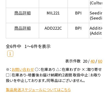
(Culture
商品詳細
MIL221
BPI
Seeding
(Seeding
商品詳細
ADD222C
BPI
Additive
(Additive
全6件中
1～6件を表示
1
20
40
60
表示件数
※：
お問い合わせ
○：在庫あり △：在庫わずか ×：取り寄せ
□：在庫あり-培養後お届け納期約2週間 取扱中止：お取り
扱いを中止しております。同等品はございません。
製品発送スケジュールについてはこちら