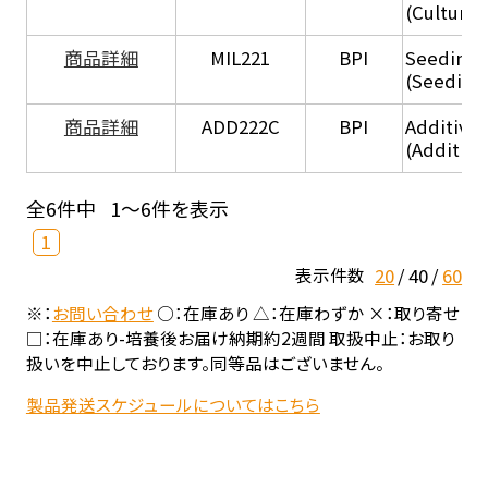
(Culture
商品詳細
MIL221
BPI
Seeding
(Seeding
商品詳細
ADD222C
BPI
Additive
(Additive
全6件中
1～6件を表示
1
20
40
60
表示件数
※：
お問い合わせ
○：在庫あり △：在庫わずか ×：取り寄せ
□：在庫あり-培養後お届け納期約2週間 取扱中止：お取り
扱いを中止しております。同等品はございません。
製品発送スケジュールについてはこちら