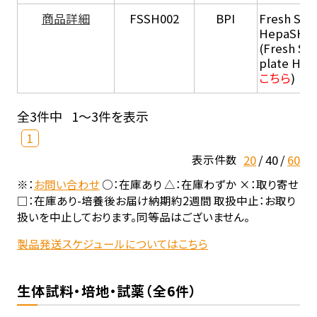
商品詳細
FSSH002
BPI
Fresh Sus
HepaSH®
(Fresh Su
plate He
こちら
)
全3件中
1～3件を表示
1
20
40
60
表示件数
※：
お問い合わせ
○：在庫あり △：在庫わずか ×：取り寄せ
□：在庫あり-培養後お届け納期約2週間 取扱中止：お取り
扱いを中止しております。同等品はございません。
製品発送スケジュールについてはこちら
生体試料・培地・試薬（全6件）