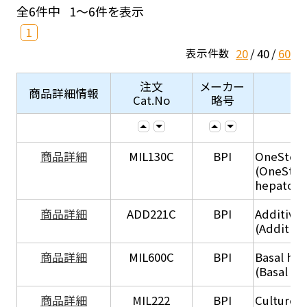
全6件中
1～6件を表示
1
20
40
60
表示件数
注文
メーカー
商品詳細情報
Cat.No
略号
商品詳細
MIL130C
BPI
OneStep 
(OneStep
hepatocy
商品詳細
ADD221C
BPI
Additive
(Additiv
商品詳細
MIL600C
BPI
Basal hep
(Basal he
商品詳細
MIL222
BPI
Culture 