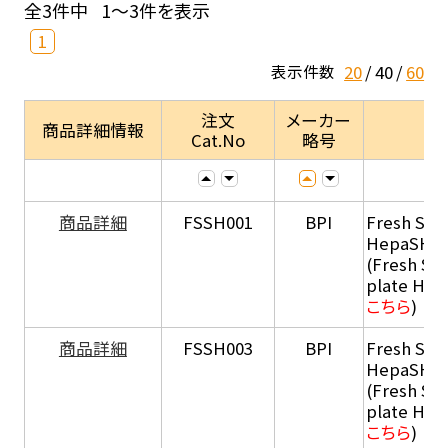
全3件中
1～3件を表示
1
20
40
60
表示件数
注文
メーカー
商品詳細情報
Cat.No
略号
商品詳細
FSSH001
BPI
Fresh Sus
HepaSH®
(Fresh Su
plate He
こちら
)
商品詳細
FSSH003
BPI
Fresh Sus
HepaSH®
(Fresh Su
plate He
こちら
)