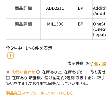
商品詳細
ADD221C
BPI
Additive
(Additiv
商品詳細
MIL130C
BPI
OneStep 
(OneStep
hepatocy
全6件中
1～6件を表示
1
20
40
60
表示件数
※：
お問い合わせ
○：在庫あり △：在庫わずか ×：取り寄せ
□：在庫あり-培養後お届け納期約2週間 取扱中止：お取り
扱いを中止しております。同等品はございません。
製品発送スケジュールについてはこちら