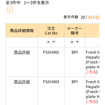
全3件中
1～3件を表示
1
20
40
60
表示件数
注文
メーカー
商品詳細情報
Cat.No
略号
商品詳細
FSSH001
BPI
Fresh Sus
HepaSH®
(Fresh Su
plate He
こちら
)
商品詳細
FSSH003
BPI
Fresh Sus
HepaSH®
(Fresh Su
plate He
こちら
)