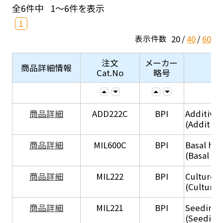
全6件中
1～6件を表示
1
20
40
60
表示件数
注文
メーカー
商品詳細情報
Cat.No
略号
商品詳細
ADD222C
BPI
Additive
(Additive
商品詳細
MIL600C
BPI
Basal hep
(Basal he
商品詳細
MIL222
BPI
Culture 
(Culture
商品詳細
MIL221
BPI
Seeding
(Seeding