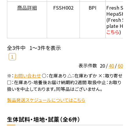
商品詳細
FSSH002
BPI
Fresh Sus
HepaSH®
(Fresh Su
plate He
こちら
)
全3件中
1～3件を表示
1
20
40
60
表示件数
※：
お問い合わせ
○：在庫あり △：在庫わずか ×：取り寄せ
□：在庫あり-培養後お届け納期約2週間 取扱中止：お取り
扱いを中止しております。同等品はございません。
製品発送スケジュールについてはこちら
生体試料・培地・試薬（全6件）