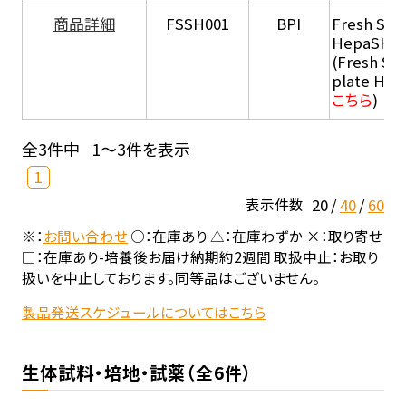
商品詳細
FSSH001
BPI
Fresh Sus
HepaSH®
(Fresh Su
plate He
こちら
)
全3件中
1～3件を表示
1
20
40
60
表示件数
※：
お問い合わせ
○：在庫あり △：在庫わずか ×：取り寄せ
□：在庫あり-培養後お届け納期約2週間 取扱中止：お取り
扱いを中止しております。同等品はございません。
製品発送スケジュールについてはこちら
生体試料・培地・試薬（全6件）