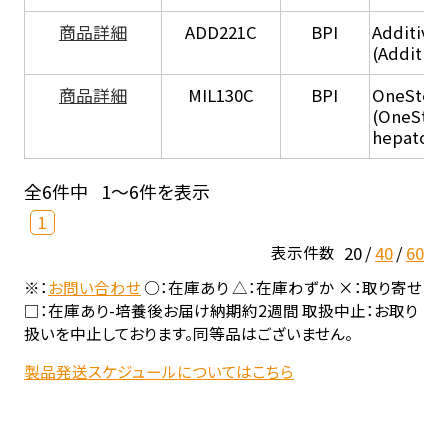
商品詳細
ADD221C
BPI
Additive
(Additiv
商品詳細
MIL130C
BPI
OneStep 
(OneStep
hepatocy
全6件中
1～6件を表示
1
20
40
60
表示件数
※：
お問い合わせ
○：在庫あり △：在庫わずか ×：取り寄せ
□：在庫あり-培養後お届け納期約2週間 取扱中止：お取り
扱いを中止しております。同等品はございません。
製品発送スケジュールについてはこちら