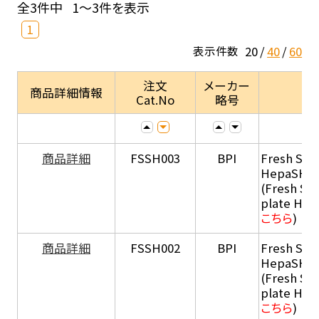
全3件中
1～3件を表示
1
20
40
60
表示件数
注文
メーカー
商品詳細情報
Cat.No
略号
商品詳細
FSSH003
BPI
Fresh Sus
HepaSH®
(Fresh Su
plate He
こちら
)
商品詳細
FSSH002
BPI
Fresh Sus
HepaSH®
(Fresh Su
plate He
こちら
)