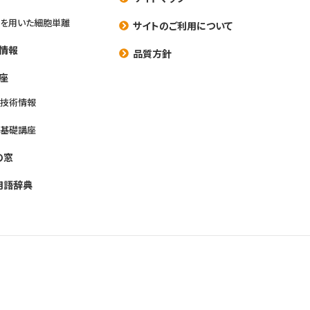
を用いた細胞単離
サイトのご利用について
情報
品質方針
座
養技術情報
養基礎講座
の窓
用語辞典