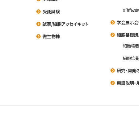
新鮮皮膚
受託試験
学会展示会
試薬/細胞アッセイキット
細胞基礎講
微生物株
細胞培
細胞培
研究・開発
用語説明・