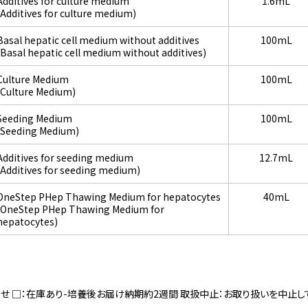
Additives for culture medium
1.6mL
(Additives for culture medium)
Basal hepatic cell medium without additives
100mL
(Basal hepatic cell medium without additives)
Culture Medium
100mL
(Culture Medium)
Seeding Medium
100mL
(Seeding Medium)
Additives for seeding medium
12.7mL
(Additives for seeding medium)
OneStep PHep Thawing Medium for hepatocytes
40mL
(OneStep PHep Thawing Medium for
hepatocytes)
寄せ □：在庫あり-培養後お届け納期約2週間 取扱中止：お取り扱いを中止し