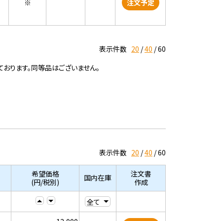
※
注文予定
表示件数
20
40
60
ております。同等品はございません。
表示件数
20
40
60
希望価格
注文書
国内在庫
(円/税別)
作成