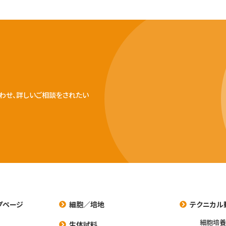
わせ、詳しいご相談をされたい
プページ
細胞／培地
テクニカル
細胞培
生体試料