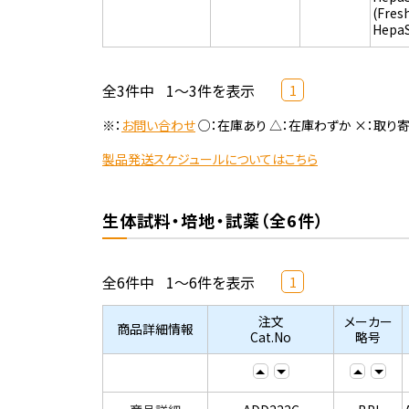
(Fres
Hepa
全3件中
1～3件を表示
1
※：
お問い合わせ
○：在庫あり △：在庫わずか ×：取り
製品発送スケジュールについてはこちら
生体試料・培地・試薬（全6件）
全6件中
1～6件を表示
1
注文
メーカー
商品詳細情報
Cat.No
略号