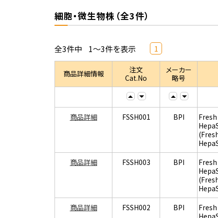
細胞・微生物株（全3件）
全3件中
1～3件を表示
1
注文
メーカー
商品詳細情報
Cat.No
略号
商品詳細
FSSH001
BPI
Fresh
Hepa
(Fres
Hepa
商品詳細
FSSH003
BPI
Fresh
Hepa
(Fres
Hepa
商品詳細
FSSH002
BPI
Fresh
Hepa