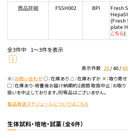
商品詳細
FSSH002
BPI
Fresh Sus
HepaSH®
(Fresh Su
plate He
こちら
)
全3件中
1～3件を表示
1
20
40
60
表示件数
※：
お問い合わせ
○：在庫あり △：在庫わずか ×：取り寄せ
□：在庫あり-培養後お届け納期約2週間 取扱中止：お取り
扱いを中止しております。同等品はございません。
製品発送スケジュールについてはこちら
生体試料・培地・試薬（全6件）