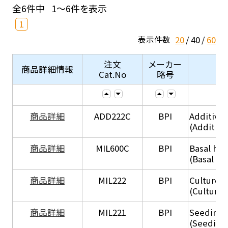
全6件中
1～6件を表示
1
20
40
60
表示件数
注文
メーカー
商品詳細情報
Cat.No
略号
商品詳細
ADD222C
BPI
Additive
(Additive
商品詳細
MIL600C
BPI
Basal hep
(Basal he
商品詳細
MIL222
BPI
Culture 
(Culture
商品詳細
MIL221
BPI
Seeding
(Seeding