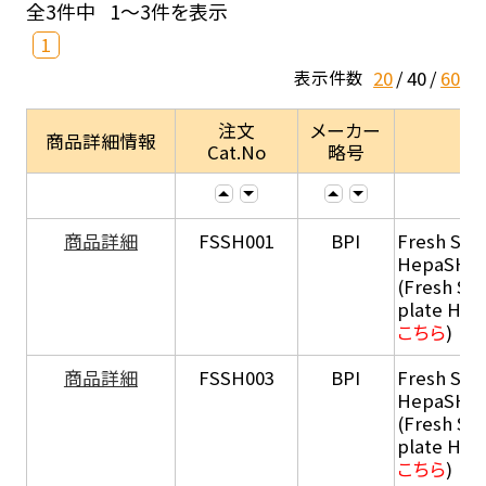
全3件中
1～3件を表示
1
20
40
60
表示件数
注文
メーカー
商品詳細情報
Cat.No
略号
商品詳細
FSSH001
BPI
Fresh Sus
HepaSH®
(Fresh Su
plate He
こちら
)
商品詳細
FSSH003
BPI
Fresh Sus
HepaSH®
(Fresh Su
plate He
こちら
)