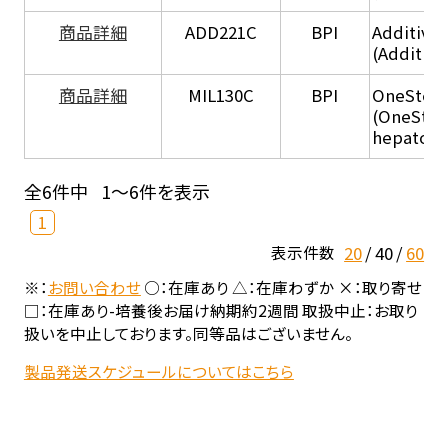
商品詳細
ADD221C
BPI
Additive
(Additiv
商品詳細
MIL130C
BPI
OneStep 
(OneStep
hepatocy
全6件中
1～6件を表示
1
20
40
60
表示件数
※：
お問い合わせ
○：在庫あり △：在庫わずか ×：取り寄せ
□：在庫あり-培養後お届け納期約2週間 取扱中止：お取り
扱いを中止しております。同等品はございません。
製品発送スケジュールについてはこちら