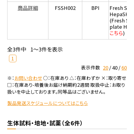
商品詳細
FSSH002
BPI
Fresh Sus
HepaSH®
(Fresh Su
plate He
こちら
)
全3件中
1～3件を表示
1
20
40
60
表示件数
※：
お問い合わせ
○：在庫あり △：在庫わずか ×：取り寄せ
□：在庫あり-培養後お届け納期約2週間 取扱中止：お取り
扱いを中止しております。同等品はございません。
製品発送スケジュールについてはこちら
生体試料・培地・試薬（全6件）