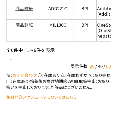
商品詳細
ADD221C
BPI
Additive
(Additiv
商品詳細
MIL130C
BPI
OneStep 
(OneStep
hepatocy
全6件中
1～6件を表示
1
20
40
60
表示件数
※：
お問い合わせ
○：在庫あり △：在庫わずか ×：取り寄せ
□：在庫あり-培養後お届け納期約2週間 取扱中止：お取り
扱いを中止しております。同等品はございません。
製品発送スケジュールについてはこちら