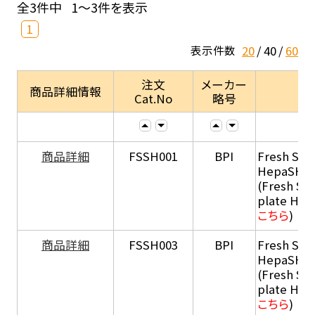
全3件中
1～3件を表示
1
20
40
60
表示件数
注文
メーカー
商品詳細情報
Cat.No
略号
商品詳細
FSSH001
BPI
Fresh Sus
HepaSH®
(Fresh Su
plate He
こちら
)
商品詳細
FSSH003
BPI
Fresh Sus
HepaSH®
(Fresh Su
plate He
こちら
)