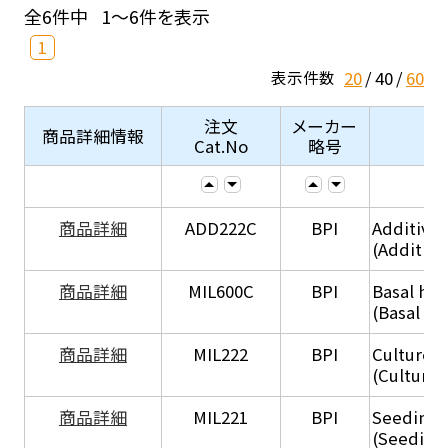
全6件中
1～6件を表示
1
20
40
60
表示件数
注文
メーカー
商品詳細情報
Cat.No
略号
商品詳細
ADD222C
BPI
Additive
(Additive
商品詳細
MIL600C
BPI
Basal hep
(Basal he
商品詳細
MIL222
BPI
Culture 
(Culture
商品詳細
MIL221
BPI
Seeding
(Seeding