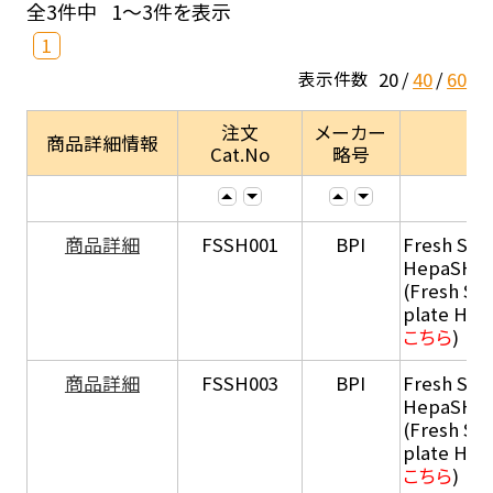
全3件中
1～3件を表示
1
20
40
60
表示件数
注文
メーカー
商品詳細情報
Cat.No
略号
商品詳細
FSSH001
BPI
Fresh Sus
HepaSH®
(Fresh Su
plate He
こちら
)
商品詳細
FSSH003
BPI
Fresh Sus
HepaSH®
(Fresh Su
plate He
こちら
)