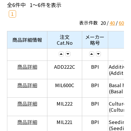
全6件中
1～6件を表示
1
20
40
60
表示件数
注文
メーカー
商品詳細情報
Cat.No
略号
商品詳細
ADD222C
BPI
Additive
(Additive
商品詳細
MIL600C
BPI
Basal hep
(Basal he
商品詳細
MIL222
BPI
Culture 
(Culture
商品詳細
MIL221
BPI
Seeding
(Seeding