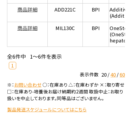
商品詳細
ADD221C
BPI
Additive
(Additiv
商品詳細
MIL130C
BPI
OneStep 
(OneStep
hepatocy
全6件中
1～6件を表示
1
20
40
60
表示件数
※：
お問い合わせ
○：在庫あり △：在庫わずか ×：取り寄せ
□：在庫あり-培養後お届け納期約2週間 取扱中止：お取り
扱いを中止しております。同等品はございません。
製品発送スケジュールについてはこちら