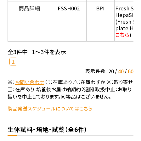
商品詳細
FSSH002
BPI
Fresh Sus
HepaSH®
(Fresh Su
plate He
こちら
)
全3件中
1～3件を表示
1
20
40
60
表示件数
※：
お問い合わせ
○：在庫あり △：在庫わずか ×：取り寄せ
□：在庫あり-培養後お届け納期約2週間 取扱中止：お取り
扱いを中止しております。同等品はございません。
製品発送スケジュールについてはこちら
生体試料・培地・試薬（全6件）