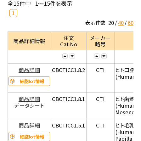
全15件中
1～15件を表示
1
20
40
60
表示件数
注文
メーカー
商品詳細情報
Cat.No
略号
商品詳細
CBCTICC1.8.2
CTI
ヒト口腔
(Human Or
細胞lot情報
商品詳細
CBCTICC1.8.1
CTI
ヒト歯髄
データシート
(Human De
Mesenchym
商品詳細
CBCTICC1.5.1
CTI
ヒト毛乳頭
(Human Ha
細胞lot情報
Papilla Cel