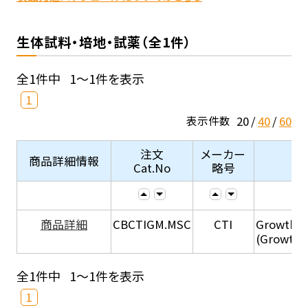
生体試料・培地・試薬（全1件）
全1件中
1～1件を表示
1
20
40
60
表示件数
注文
メーカー
商品詳細情報
Cat.No
略号
商品詳細
CBCTIGM.MSC
CTI
Growth M
(Growth 
全1件中
1～1件を表示
1