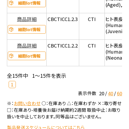
細胞lot情報
(Aged), C
商品詳細
CBCTICC1.2.3
CTI
ヒト表皮角化
(Human Ep
細胞lot情報
(Juvenile
商品詳細
CBCTICC1.2.2
CTI
ヒト表皮角化
(Human Ep
細胞lot情報
(Neonatal
全15件中
1～15件を表示
1
20
40
60
表示件数
※：
お問い合わせ
○：在庫あり △：在庫わずか ×：取り寄せ
□：在庫あり-培養後お届け納期約2週間 取扱中止：お取り
扱いを中止しております。同等品はございません。
製品発送スケジュールについてはこちら