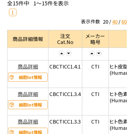
全15件中
1～15件を表示
1
20
40
60
表示件数
注文
メーカー
商品詳細情報
Cat.No
略号
商品詳細
CBCTICC1.4.1
CTI
ヒト皮脂腺
(Human S
細胞lot情報
商品詳細
CBCTICC1.3.4
CTI
ヒト色素細胞
(Human A
細胞lot情報
商品詳細
CBCTICC1.3.3
CTI
ヒト色素細胞（
(Human Ju
細胞lot情報