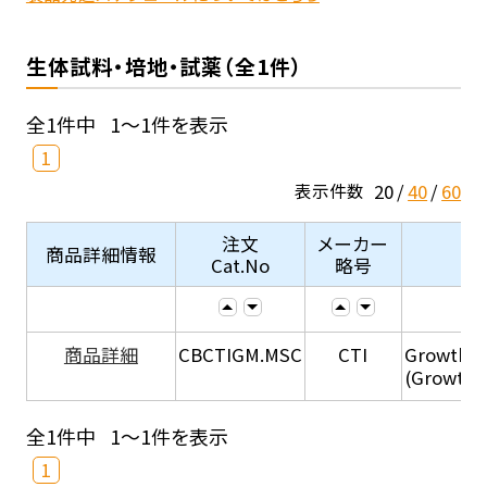
生体試料・培地・試薬（全1件）
全1件中
1～1件を表示
1
20
40
60
表示件数
注文
メーカー
商品詳細情報
Cat.No
略号
商品詳細
CBCTIGM.MSC
CTI
Growth M
(Growth 
全1件中
1～1件を表示
1