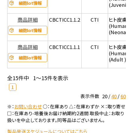
細胞lot情報
(Juvenile
商品詳細
CBCTICC1.1.2
CTI
ヒト皮膚線維
(Human De
細胞lot情報
(Neonatal
商品詳細
CBCTICC1.1.1
CTI
ヒト皮膚線維
(Human De
細胞lot情報
(Adult ), 
全15件中
1～15件を表示
1
20
40
60
表示件数
※：
お問い合わせ
○：在庫あり △：在庫わずか ×：取り寄せ
□：在庫あり-培養後お届け納期約2週間 取扱中止：お取り
扱いを中止しております。同等品はございません。
製品発送スケジュールについてはこちら