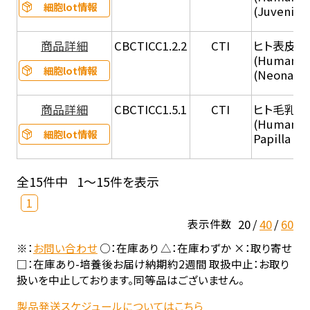
細胞lot情報
(Juvenile
商品詳細
CBCTICC1.2.2
CTI
ヒト表皮角化
(Human Ep
細胞lot情報
(Neonatal
商品詳細
CBCTICC1.5.1
CTI
ヒト毛乳頭
(Human Ha
細胞lot情報
Papilla Cel
全15件中
1～15件を表示
1
20
40
60
表示件数
※：
お問い合わせ
○：在庫あり △：在庫わずか ×：取り寄せ
□：在庫あり-培養後お届け納期約2週間 取扱中止：お取り
扱いを中止しております。同等品はございません。
製品発送スケジュールについてはこちら