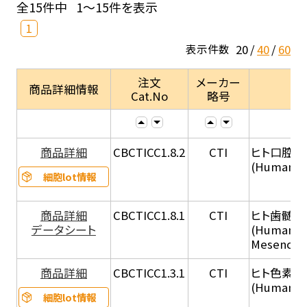
全15件中
1～15件を表示
1
20
40
60
表示件数
注文
メーカー
商品詳細情報
Cat.No
略号
商品詳細
CBCTICC1.8.2
CTI
ヒト口腔
(Human Or
細胞lot情報
商品詳細
CBCTICC1.8.1
CTI
ヒト歯髄
データシート
(Human De
Mesenchym
商品詳細
CBCTICC1.3.1
CTI
ヒト色素細胞
(Human Ad
細胞lot情報