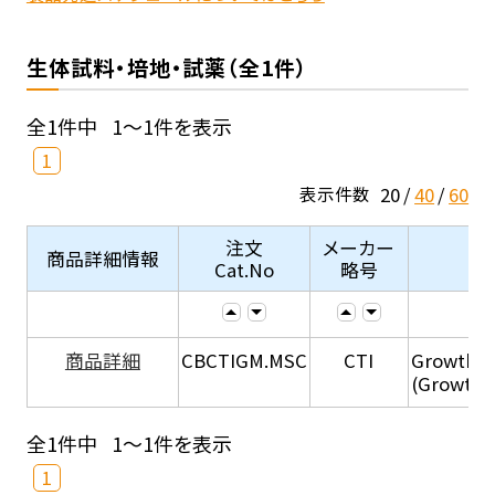
生体試料・培地・試薬（全1件）
全1件中
1～1件を表示
1
20
40
60
表示件数
注文
メーカー
商品詳細情報
Cat.No
略号
商品詳細
CBCTIGM.MSC
CTI
Growth M
(Growth 
全1件中
1～1件を表示
1