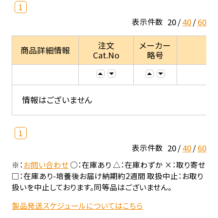
1
20
40
60
表示件数
注文
メーカー
商品詳細情報
Cat.No
略号
情報はございません
1
20
40
60
表示件数
※：
お問い合わせ
○：在庫あり △：在庫わずか ×：取り寄せ
□：在庫あり-培養後お届け納期約2週間 取扱中止：お取り
扱いを中止しております。同等品はございません。
製品発送スケジュールについてはこちら