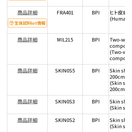
商品詳細
FRA401
BPI
ヒト皮膚S
(Human s
生体試料lot情報
商品詳細
MIL215
BPI
Two-week
compone
(Two-wee
compone
商品詳細
SKIN0S5
BPI
Skin shee
200cm2
(Skin she
200cm2)
商品詳細
SKIN0S3
BPI
Skin shee
(Skin she
商品詳細
SKIN0S2
BPI
Skin shee
(Skin she