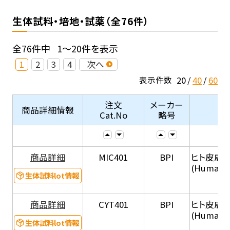
生体試料・培地・試薬（全76件）
全76件中
1～20件を表示
1
2
3
4
次へ
20
40
60
表示件数
注文
メーカー
商品詳細情報
Cat.No
略号
商品詳細
MIC401
BPI
ヒト皮膚
(Human s
生体試料lot情報
商品詳細
CYT401
BPI
ヒト皮膚
(Human sk
生体試料lot情報