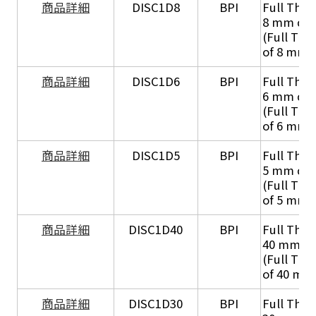
商品詳細
DISC1D8
BPI
Full Thic
8 mm di
(Full Thi
of 8 mm 
商品詳細
DISC1D6
BPI
Full Thic
6 mm di
(Full Thi
of 6 mm 
商品詳細
DISC1D5
BPI
Full Thic
5 mm di
(Full Thi
of 5 mm 
商品詳細
DISC1D40
BPI
Full Thic
40 mm di
(Full Thi
of 40 mm
商品詳細
DISC1D30
BPI
Full Thic