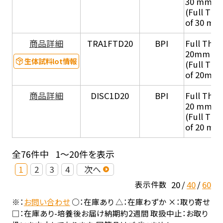
30 mm di
(Full Thi
of 30 mm
商品詳細
TRA1FTD20
BPI
Full Thic
20mm di
生体試料lot情報
(Full Thi
of 20mm 
商品詳細
DISC1D20
BPI
Full Thic
20 mm di
(Full Thi
of 20 mm
全76件中
1～20件を表示
1
2
3
4
次へ
20
40
60
表示件数
※：
お問い合わせ
○：在庫あり △：在庫わずか ×：取り寄せ
□：在庫あり-培養後お届け納期約2週間 取扱中止：お取り