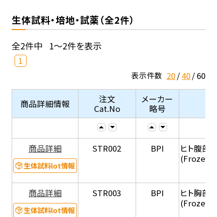
生体試料・培地・試薬（全2件）
全2件中
1～2件を表示
1
20
40
60
表示件数
注文
メーカー
商品詳細情報
Cat.No
略号
商品詳細
STR002
BPI
ヒト腹部
(Frozen 
生体試料lot情報
商品詳細
STR003
BPI
ヒト胸部
(Frozen 
生体試料lot情報