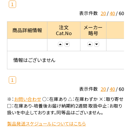
1
20
40
60
表示件数
注文
メーカー
商品詳細情報
Cat.No
略号
情報はございません
1
20
40
60
表示件数
※：
お問い合わせ
○：在庫あり △：在庫わずか ×：取り寄せ
□：在庫あり-培養後お届け納期約2週間 取扱中止：お取り
扱いを中止しております。同等品はございません。
製品発送スケジュールについてはこちら