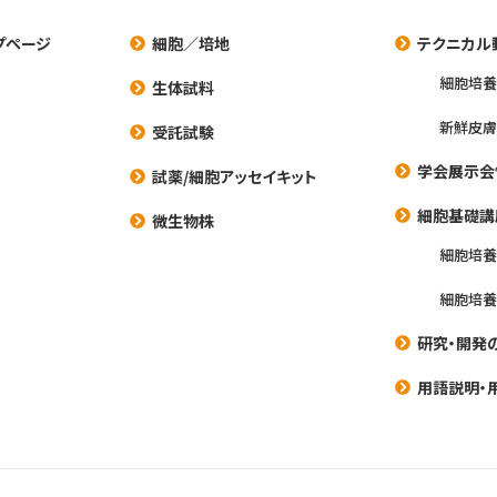
プページ
細胞／培地
テクニカル
細胞培
生体試料
新鮮皮膚
受託試験
学会展示会
試薬/細胞アッセイキット
細胞基礎講
微生物株
細胞培
細胞培
研究・開発
用語説明・