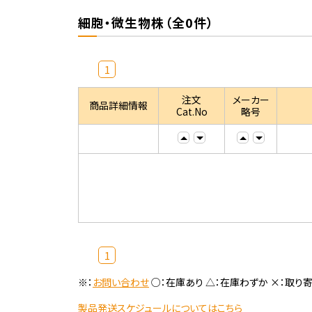
細胞・微生物株（全0件）
1
注文
メーカー
商品詳細情報
Cat.No
略号
1
※：
お問い合わせ
○：在庫あり △：在庫わずか ×：取り
製品発送スケジュールについてはこちら