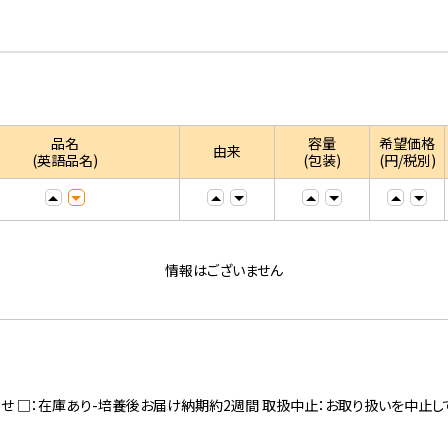
品名
容量
希望価格
由来
(英語品名)
(包装)
(円/税別)
情報はございません
寄せ □：在庫あり-培養後お届け納期約2週間 取扱中止：お取り扱いを中止し