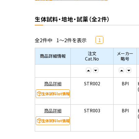
生体試料・培地・試薬（全2件）
全2件中
1～2件を表示
1
注文
メーカー
商品詳細情報
Cat.No
略号
商品詳細
STR002
BPI
生体試料lot情報
商品詳細
STR003
BPI
生体試料lot情報