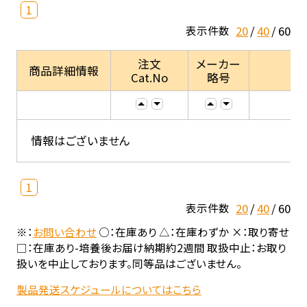
1
20
40
60
表示件数
注文
メーカー
商品詳細情報
Cat.No
略号
情報はございません
1
20
40
60
表示件数
※：
お問い合わせ
○：在庫あり △：在庫わずか ×：取り寄せ
□：在庫あり-培養後お届け納期約2週間 取扱中止：お取り
扱いを中止しております。同等品はございません。
製品発送スケジュールについてはこちら