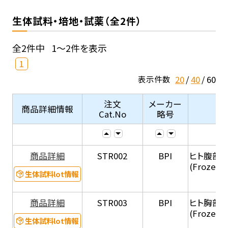
生体試料・培地・試薬（全2件）
全2件中
1～2件を表示
1
20
40
60
表示件数
注文
メーカー
商品詳細情報
Cat.No
略号
商品詳細
STR002
BPI
ヒト腹部
(Frozen 
生体試料lot情報
商品詳細
STR003
BPI
ヒト胸部
(Frozen 
生体試料lot情報