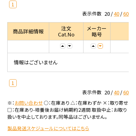
1
20
40
60
表示件数
注文
メーカー
商品詳細情報
Cat.No
略号
情報はございません
1
20
40
60
表示件数
※：
お問い合わせ
○：在庫あり △：在庫わずか ×：取り寄せ
□：在庫あり-培養後お届け納期約2週間 取扱中止：お取り
扱いを中止しております。同等品はございません。
製品発送スケジュールについてはこちら