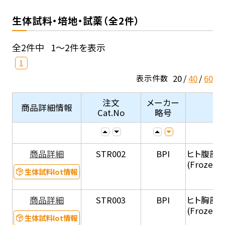
生体試料・培地・試薬（全2件）
全2件中
1～2件を表示
1
20
40
60
表示件数
注文
メーカー
商品詳細情報
Cat.No
略号
商品詳細
STR002
BPI
ヒト腹部
(Frozen 
生体試料lot情報
商品詳細
STR003
BPI
ヒト胸部
(Frozen 
生体試料lot情報