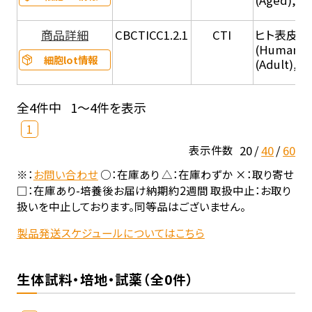
商品詳細
CBCTICC1.2.1
CTI
ヒト表皮角化
(Human Ep
細胞lot情報
(Adult), 
全4件中
1～4件を表示
1
20
40
60
表示件数
※：
お問い合わせ
○：在庫あり △：在庫わずか ×：取り寄せ
□：在庫あり-培養後お届け納期約2週間 取扱中止：お取り
扱いを中止しております。同等品はございません。
製品発送スケジュールについてはこちら
生体試料・培地・試薬（全0件）