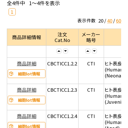
全4件中
1～4件を表示
1
20
40
60
表示件数
注文
メーカー
商品詳細情報
Cat.No
略号
商品詳細
CBCTICC1.2.2
CTI
ヒト表皮角化
(Human Ep
細胞lot情報
(Neonatal
商品詳細
CBCTICC1.2.3
CTI
ヒト表皮角化
(Human Ep
細胞lot情報
(Juvenile
商品詳細
CBCTICC1.2.4
CTI
ヒト表皮角化
(Human Ep
細胞lot情報
(Aged), C