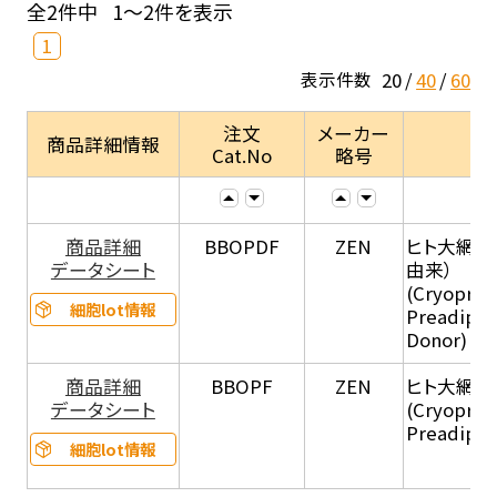
全2件中
1～2件を表示
1
20
40
60
表示件数
注文
メーカー
商品詳細情報
Cat.No
略号
商品詳細
BBOPDF
ZEN
ヒト大網脂
データシート
由来）
(Cryopres
細胞lot情報
Preadipoc
Donor)
商品詳細
BBOPF
ZEN
ヒト大網脂
データシート
(Cryopres
Preadipoc
細胞lot情報