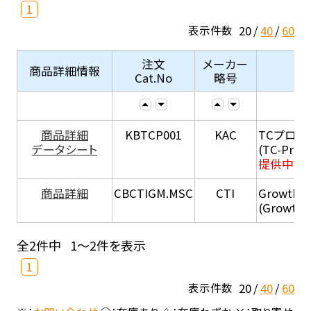
1
20
40
60
表示件数
注文
メーカー
商品詳細情報
Cat.No
略号
商品詳細
KBTCP001
KAC
TCプロテ
データシート
(TC-Prote
提供中です
商品詳細
CBCTIGM.MSC
CTI
Growth M
(Growth 
全2件中
1～2件を表示
1
20
40
60
表示件数