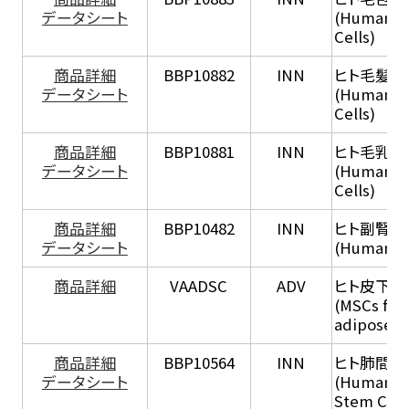
データシート
(Human Ha
Cells)
商品詳細
BBP10882
INN
ヒト毛髪胚
データシート
(Human Ha
Cells)
商品詳細
BBP10881
INN
ヒト毛乳頭
データシート
(Human Ha
Cells)
商品詳細
BBP10482
INN
ヒト副腎皮
データシート
(Human Adr
商品詳細
VAADSC
ADV
ヒト皮下
(MSCs fro
adipose ti
商品詳細
BBP10564
INN
ヒト肺間葉
データシート
(Human P
Stem Cell