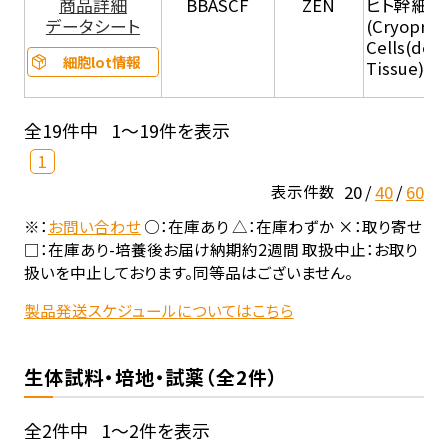
商品詳細
BBASCF
ZEN
ヒト幹細胞
データシート
(Cryopres
Cells(der
細胞lot情報
Tissue):H
全19件中
1～19件を表示
1
20
40
60
表示件数
※：
お問い合わせ
○：在庫あり △：在庫わずか ×：取り寄せ
□：在庫あり-培養後お届け納期約2週間 取扱中止：お取り
扱いを中止しております。同等品はございません。
製品発送スケジュールについてはこちら
生体試料・培地・試薬（全2件）
全2件中
1～2件を表示