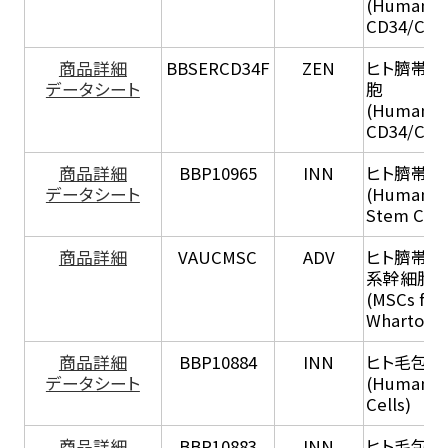
(Human C
CD34/CD13
商品詳細
BBSERCD34F
ZEN
ヒト臍帯血由
データシート
胞
(Human C
CD34/CD13
商品詳細
BBP10965
INN
ヒト臍帯間
データシート
(Human U
Stem Cell
商品詳細
VAUCMSC
ADV
ヒト臍帯ホ
系幹細胞
(MSCs fro
Wharton J
商品詳細
BBP10884
INN
ヒト毛包内
データシート
(Human Ha
Cells)
商品詳細
BBP10883
INN
ヒト毛包外