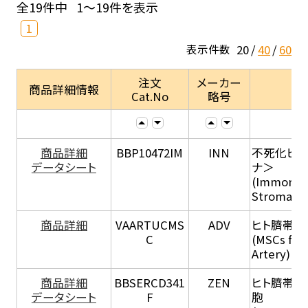
全19件中
1～19件を表示
1
20
40
60
表示件数
注文
メーカー
商品詳細情報
Cat.No
略号
商品詳細
BBP10472IM
INN
不死化ヒト
データシート
ナ＞
(Immortal
Stromal Ce
商品詳細
VAARTUCMS
ADV
ヒト臍帯
C
(MSCs fro
Artery)
商品詳細
BBSERCD341
ZEN
ヒト臍帯血由
データシート
F
胞