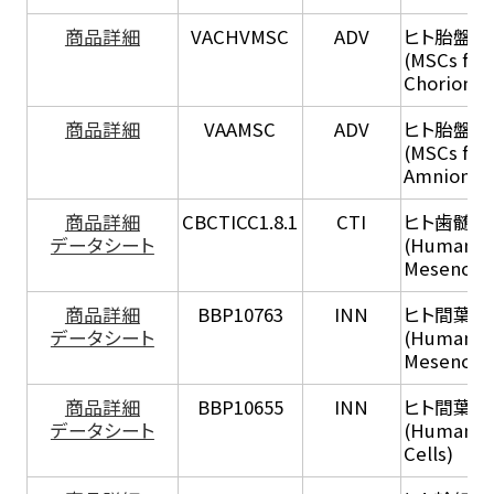
商品詳細
VACHVMSC
ADV
ヒト胎盤
(MSCs fro
Chorion Vil
商品詳細
VAAMSC
ADV
ヒト胎盤
(MSCs fro
Amnion)
商品詳細
CBCTICC1.8.1
CTI
ヒト歯髄
データシート
(Human De
Mesenchym
商品詳細
BBP10763
INN
ヒト間葉系
データシート
(Human A
Mesenchym
商品詳細
BBP10655
INN
ヒト間葉系
データシート
(Human L
Cells)